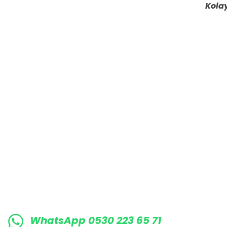
Kolay
Ürün fiyatı diğer sitelerden daha pahalı.
Bu ürüne benzer farklı alternatifler olmalı.
E-BÜLTENE KAYIT OLUN KAMPANYALARIMI
WhatsApp 0530 223 65 71