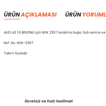
ÜRÜN
AÇIKLAMASI
ÜRÜN
YORUML
AUDİ A3 1.6 BENZİNLİ için NGK 2397 kızdırma bujisi, hızlı ısınm
Ref. No: NGK-2397
Takım fiyatıdır.
Bu ürünün fiyat bilgisi, resim, ürün açıklamalarında ve diğer konula
Görüş ve önerileriniz için teşekkür ederiz.
Ürün resmi kalitesiz, bozuk veya görüntülenemiyor.
Ürün açıklamasında eksik bilgiler bulunuyor.
Ücretsiz ve hızlı teslimat
Ürün bilgilerinde hatalar bulunuyor.