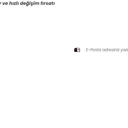
 ve hızlı değişim fırsatı
ZI KAÇIRMAYIN
Gönder
Üyelik
Kurumsal
Yeni Üyelik
İletişim
Üye Girişi
İletişim Formu
Şifremi Unuttum
Havale Bildirim Fo