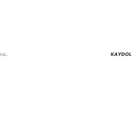
KAYDOL
Alışveriş
Mesafeli Satış Sözleşmesi
Gizlilik ve Güvenlik
rmu
İptal İade Koşullari