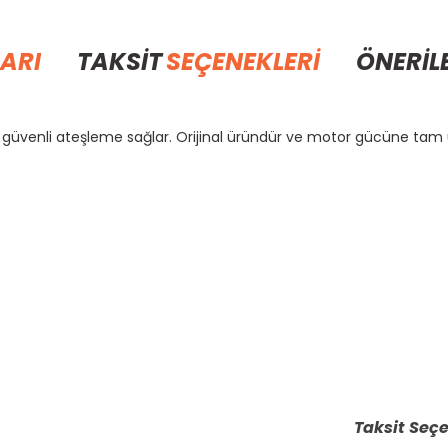
ARI
TAKSİT
SEÇENEKLERİ
ÖNERİL
a ve güvenli ateşleme sağlar. Orijinal üründür ve motor gücüne ta
rda yetersiz gördüğünüz noktaları öneri formunu kullanarak tarafımıza il
Bu ürüne ilk yorumu siz yapın!
Yorum Yaz
Taksit Seçe