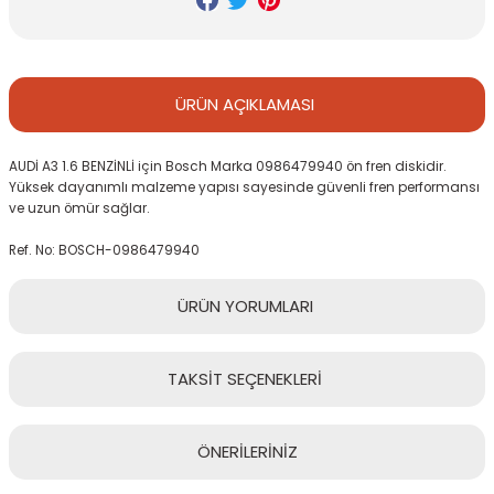
ÜRÜN
AÇIKLAMASI
AUDİ A3 1.6 BENZİNLİ için Bosch Marka 0986479940 ön fren diskidir.
Yüksek dayanımlı malzeme yapısı sayesinde güvenli fren performansı
ve uzun ömür sağlar.
Ref. No: BOSCH-0986479940
ÜRÜN
YORUMLARI
TAKSİT
SEÇENEKLERİ
Bu ürüne ilk yorumu siz yapın!
ÖNERİLERİNİZ
Yorum Yaz