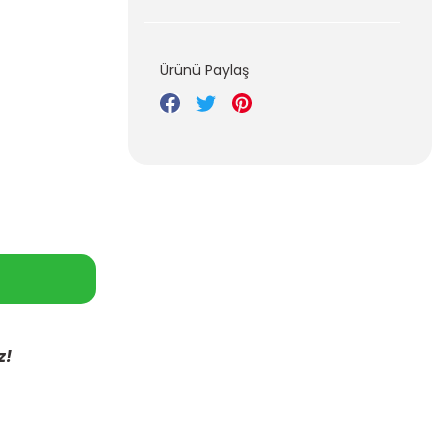
Ürünü Paylaş
z!