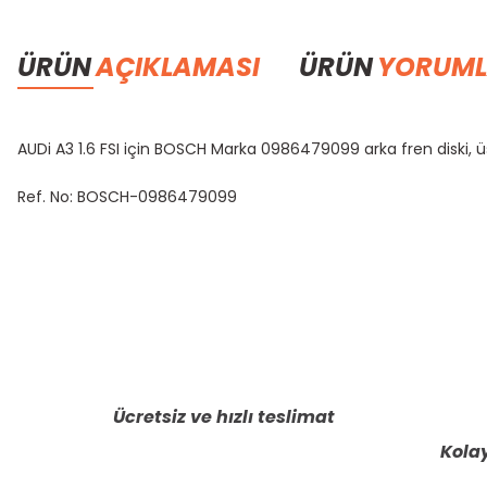
ÜRÜN
AÇIKLAMASI
ÜRÜN
YORUML
AUDi A3 1.6 FSI için BOSCH Marka 0986479099 arka fren diski, 
Ref. No: BOSCH-0986479099
Bu ürünün fiyat bilgisi, resim, ürün açıklamalarında ve diğer konula
Görüş ve önerileriniz için teşekkür ederiz.
Ürün resmi kalitesiz, bozuk veya görüntülenemiyor.
Ürün açıklamasında eksik bilgiler bulunuyor.
Ücretsiz ve hızlı teslimat
Ürün bilgilerinde hatalar bulunuyor.
Kolay
Ürün fiyatı diğer sitelerden daha pahalı.