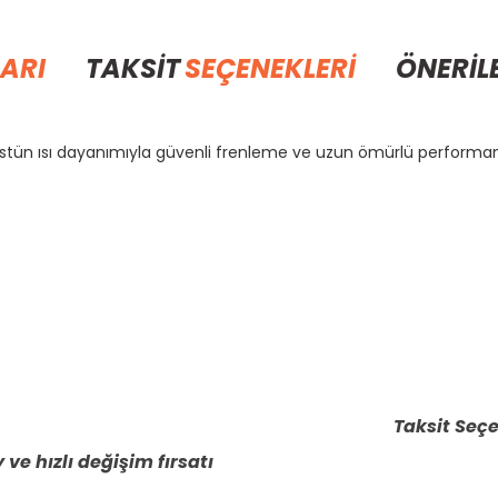
ARI
TAKSİT
SEÇENEKLERİ
ÖNERİL
üstün ısı dayanımıyla güvenli frenleme ve uzun ömürlü performan
rda yetersiz gördüğünüz noktaları öneri formunu kullanarak tarafımıza il
Bu ürüne ilk yorumu siz yapın!
Yorum Yaz
Taksit Seçe
 ve hızlı değişim fırsatı