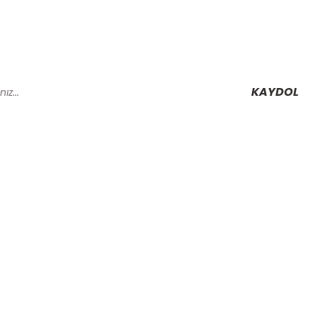
KAYDOL
Alışveriş
Mesafeli Satış Sözleşmesi
Gizlilik ve Güvenlik
rmu
İptal İade Koşullari
Kişisel Veriler Politikası