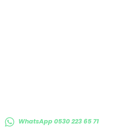
Bu ürüne benzer farklı alternatifler olmalı.
E-BÜLTENE KAYIT OLUN KAMPANYALARIMI
WhatsApp 0530 223 65 71
0530 223 65 71