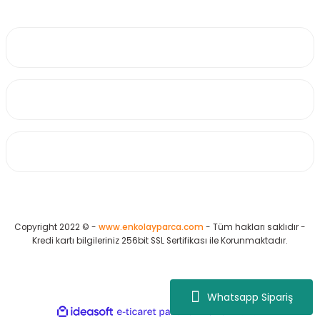
0530 223 65 71
Üyelik
Kurumsal
Alışveriş
Copyright 2022 © -
www.enkolayparca.com
- Tüm hakları saklıdır -
Kredi kartı bilgileriniz 256bit SSL Sertifikası ile Korunmaktadır.
Whatsapp Sipariş
ideasoft
ile
e-