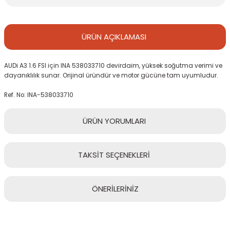
ÜRÜN
AÇIKLAMASI
AUDi A3 1.6 FSI için INA 538033710 devirdaim, yüksek soğutma verimi ve
dayanıklılık sunar. Orijinal üründür ve motor gücüne tam uyumludur.
Ref. No: INA-538033710
ÜRÜN
YORUMLARI
TAKSİT
SEÇENEKLERİ
Bu ürüne ilk yorumu siz yapın!
ÖNERİLERİNİZ
Yorum Yaz
Bu ürünün fiyat bilgisi, resim, ürün açıklamalarında ve diğer
konularda yetersiz gördüğünüz noktaları öneri formunu kullanarak