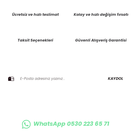
tarafımıza iletebilirsiniz.
Görüş ve önerileriniz için teşekkür ederiz.
Ücretsiz ve hızlı teslimat
Kolay ve hızlı değişim fırsatı
Ürün resmi kalitesiz, bozuk veya görüntülenemiyor.
Ürün açıklamasında eksik bilgiler bulunuyor.
Taksit Seçenekleri
Güvenli Alışveriş Garantisi
Ürün bilgilerinde hatalar bulunuyor.
Ürün fiyatı diğer sitelerden daha pahalı.
Bu ürüne benzer farklı alternatifler olmalı.
E-BÜLTENE KAYIT OLUN KAMPANYALARIMIZI KAÇIRMAYIN
KAYDOL
Gönder
WhatsApp 0530 223 65 71