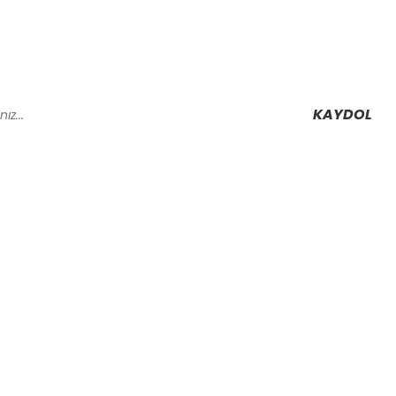
KAYDOL
Alışveriş
Mesafeli Satış Sözleşmesi
Gizlilik ve Güvenlik
rmu
İptal İade Koşullari
Kişisel Veriler Politikası