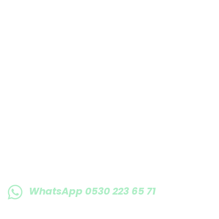
Bu ürüne benzer farklı alternatifler olmalı.
E-BÜLTENE KAYIT OLUN KAMPANYALARIMI
WhatsApp 0530 223 65 71
0530 223 65 71