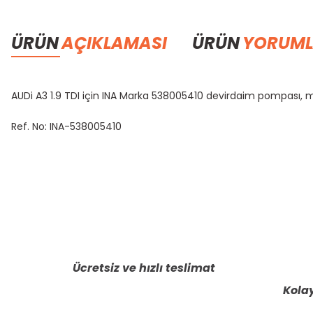
ÜRÜN
AÇIKLAMASI
ÜRÜN
YORUML
AUDi A3 1.9 TDI için INA Marka 538005410 devirdaim pompası, mot
Ref. No: INA-538005410
Bu ürünün fiyat bilgisi, resim, ürün açıklamalarında ve diğer konula
Görüş ve önerileriniz için teşekkür ederiz.
Ürün resmi kalitesiz, bozuk veya görüntülenemiyor.
Ürün açıklamasında eksik bilgiler bulunuyor.
Ücretsiz ve hızlı teslimat
Ürün bilgilerinde hatalar bulunuyor.
Kolay
Ürün fiyatı diğer sitelerden daha pahalı.