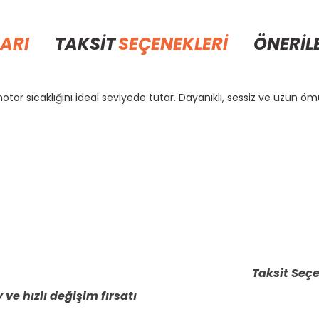
ARI
TAKSİT
SEÇENEKLERİ
ÖNERİL
or sıcaklığını ideal seviyede tutar. Dayanıklı, sessiz ve uzun öm
rda yetersiz gördüğünüz noktaları öneri formunu kullanarak tarafımıza il
Bu ürüne ilk yorumu siz yapın!
Yorum Yaz
Taksit Seçe
 ve hızlı değişim fırsatı