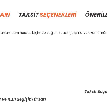
ARI
TAKSİT
SEÇENEKLERİ
ÖNERİL
zamanlamasını hassas biçimde sağlar. Sessiz çalışma ve uzun ömü
rda yetersiz gördüğünüz noktaları öneri formunu kullanarak tarafımıza il
Bu ürüne ilk yorumu siz yapın!
Yorum Yaz
Taksit Seçe
 ve hızlı değişim fırsatı