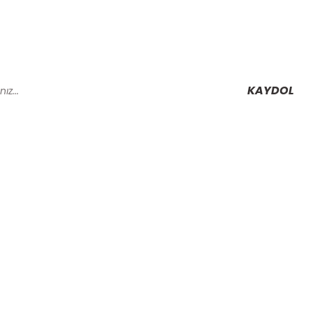
KAYDOL
Alışveriş
Mesafeli Satış Sözleşmesi
Gizlilik ve Güvenlik
rmu
İptal İade Koşullari
Kişisel Veriler Politikası