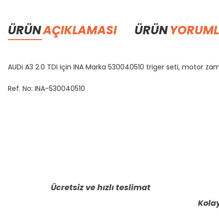
ÜRÜN
AÇIKLAMASI
ÜRÜN
YORUML
AUDi A3 2.0 TDI için INA Marka 530040510 triger seti, motor 
Ref. No: INA-530040510
Bu ürünün fiyat bilgisi, resim, ürün açıklamalarında ve diğer konula
Görüş ve önerileriniz için teşekkür ederiz.
Ürün resmi kalitesiz, bozuk veya görüntülenemiyor.
Ürün açıklamasında eksik bilgiler bulunuyor.
Ücretsiz ve hızlı teslimat
Ürün bilgilerinde hatalar bulunuyor.
Kolay
Ürün fiyatı diğer sitelerden daha pahalı.