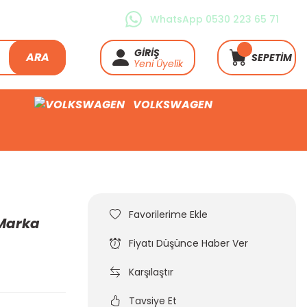
WhatsApp 0530 223 65 71
GİRİŞ
ARA
SEPETİM
Yeni Üyelik
VOLKSWAGEN
 Marka
Fiyatı Düşünce Haber Ver
Karşılaştır
Tavsiye Et