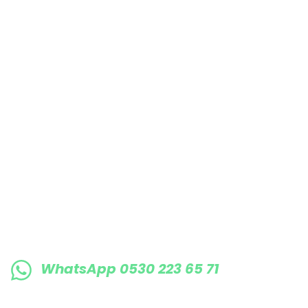
Bu ürüne benzer farklı alternatifler olmalı.
E-BÜLTENE KAYIT OLUN KAMPANYALARIMI
WhatsApp 0530 223 65 71
0530 223 65 71