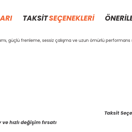
ARI
TAKSİT
SEÇENEKLERİ
ÖNERİL
kımı, güçlü frenleme, sessiz çalışma ve uzun ömürlü performans 
rda yetersiz gördüğünüz noktaları öneri formunu kullanarak tarafımıza il
Bu ürüne ilk yorumu siz yapın!
Yorum Yaz
Taksit Seçe
 ve hızlı değişim fırsatı