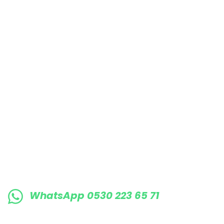
Bu ürüne benzer farklı alternatifler olmalı.
E-BÜLTENE KAYIT OLUN KAMPANYALARIMI
WhatsApp 0530 223 65 71
0530 223 65 71