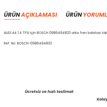
ÜRÜN
AÇIKLAMASI
ÜRÜN
YORUML
AUDİ A4 1.4 TFSI için BOSCH 0986494833 arka fren balatası ta
Ref. No: BOSCH-0986494833
Bu ürünün fiyat bilgisi, resim, ürün açıklamalarında ve diğer konula
Görüş ve önerileriniz için teşekkür ederiz.
Ürün resmi kalitesiz, bozuk veya görüntülenemiyor.
Ürün açıklamasında eksik bilgiler bulunuyor.
Ücretsiz ve hızlı teslimat
Ürün bilgilerinde hatalar bulunuyor.
Kolay
Ürün fiyatı diğer sitelerden daha pahalı.