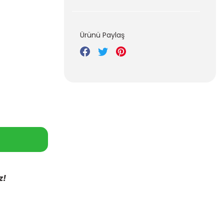
Ürünü Paylaş
z!