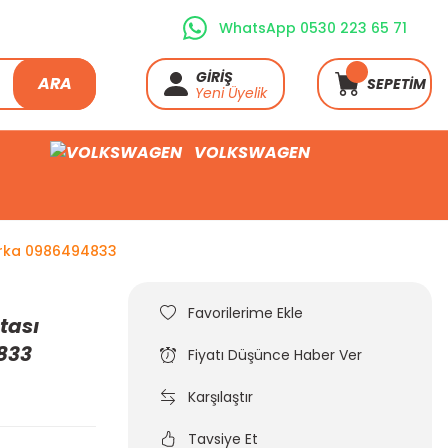
WhatsApp 0530 223 65 71
GİRİŞ
ARA
SEPETİM
Yeni Üyelik
VOLKSWAGEN
Marka 0986494833
tası
833
Fiyatı Düşünce Haber Ver
Karşılaştır
Tavsiye Et