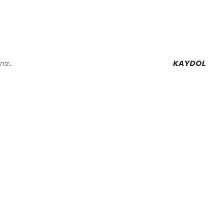
KAYDOL
Alışveriş
Mesafeli Satış Sözleşmesi
Gizlilik ve Güvenlik
rmu
İptal İade Koşullari
Kişisel Veriler Politikası