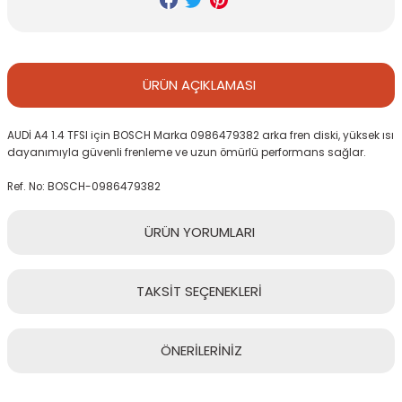
ÜRÜN
AÇIKLAMASI
AUDİ A4 1.4 TFSI için BOSCH Marka 0986479382 arka fren diski, yüksek ısı
dayanımıyla güvenli frenleme ve uzun ömürlü performans sağlar.
Ref. No: BOSCH-0986479382
ÜRÜN
YORUMLARI
TAKSİT
SEÇENEKLERİ
Bu ürüne ilk yorumu siz yapın!
ÖNERİLERİNİZ
Yorum Yaz
Bu ürünün fiyat bilgisi, resim, ürün açıklamalarında ve diğer