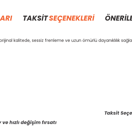
ARI
TAKSİT
SEÇENEKLERİ
ÖNERİL
ijinal kalitede, sessiz frenleme ve uzun ömürlü dayanıklılık sağlar
rda yetersiz gördüğünüz noktaları öneri formunu kullanarak tarafımıza il
Bu ürüne ilk yorumu siz yapın!
Yorum Yaz
Taksit Seçe
 ve hızlı değişim fırsatı