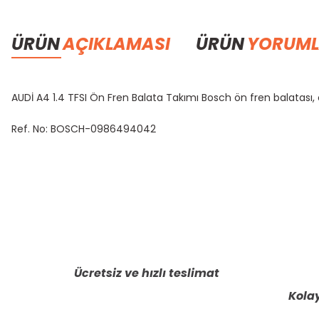
ÜRÜN
AÇIKLAMASI
ÜRÜN
YORUML
AUDİ A4 1.4 TFSI Ön Fren Balata Takımı Bosch ön fren balatası, or
Ref. No: BOSCH-0986494042
Bu ürünün fiyat bilgisi, resim, ürün açıklamalarında ve diğer konula
Görüş ve önerileriniz için teşekkür ederiz.
Ürün resmi kalitesiz, bozuk veya görüntülenemiyor.
Ürün açıklamasında eksik bilgiler bulunuyor.
Ücretsiz ve hızlı teslimat
Ürün bilgilerinde hatalar bulunuyor.
Kolay
Ürün fiyatı diğer sitelerden daha pahalı.