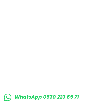
Bu ürüne benzer farklı alternatifler olmalı.
E-BÜLTENE KAYIT OLUN KAMPANYALARIMI
WhatsApp 0530 223 65 71
0530 223 65 71