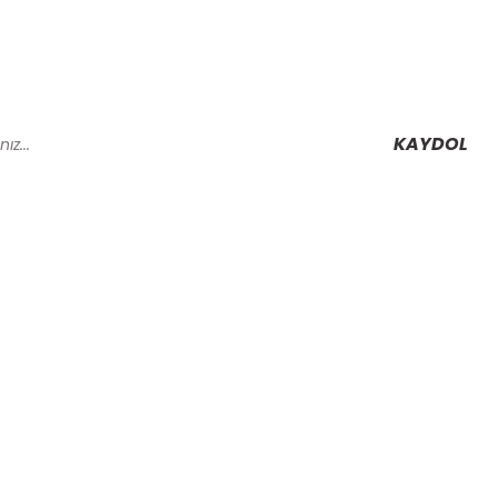
KAYDOL
Alışveriş
Mesafeli Satış Sözleşmesi
Gizlilik ve Güvenlik
rmu
İptal İade Koşullari
Kişisel Veriler Politikası