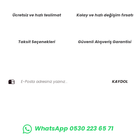
tarafımıza iletebilirsiniz.
Görüş ve önerileriniz için teşekkür ederiz.
Ücretsiz ve hızlı teslimat
Kolay ve hızlı değişim fırsatı
Ürün resmi kalitesiz, bozuk veya görüntülenemiyor.
Ürün açıklamasında eksik bilgiler bulunuyor.
Taksit Seçenekleri
Güvenli Alışveriş Garantisi
Ürün bilgilerinde hatalar bulunuyor.
Ürün fiyatı diğer sitelerden daha pahalı.
Bu ürüne benzer farklı alternatifler olmalı.
E-BÜLTENE KAYIT OLUN KAMPANYALARIMIZI KAÇIRMAYIN
KAYDOL
Gönder
WhatsApp 0530 223 65 71