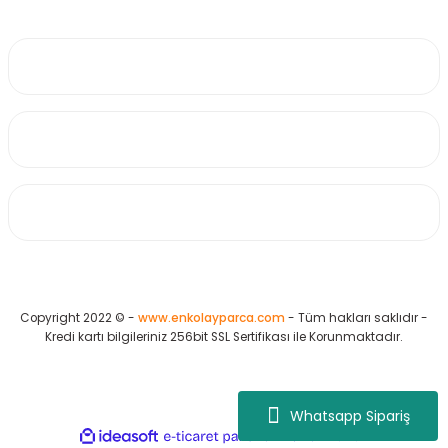
0530 223 65 71
Üyelik
Kurumsal
Alışveriş
Copyright 2022 © -
www.enkolayparca.com
- Tüm hakları saklıdır -
Kredi kartı bilgileriniz 256bit SSL Sertifikası ile Korunmaktadır.
Whatsapp Sipariş
ideasoft
ile
e-