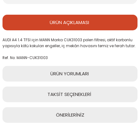
ÜRÜN
AÇIKLAMASI
AUDİ A4 1.4 TFSI için MANN Marka CUK31003 polen filtresi, aktif karbonlu
yapısıyla kötü kokuları engeller, iç mekân havasını temiz ve ferah tutar.
Ref. No: MANN-CUK31003
ÜRÜN
YORUMLARI
TAKSİT
SEÇENEKLERİ
Bu ürüne ilk yorumu siz yapın!
ÖNERİLERİNİZ
Yorum Yaz
Bu ürünün fiyat bilgisi, resim, ürün açıklamalarında ve diğer
konularda yetersiz gördüğünüz noktaları öneri formunu kullanarak