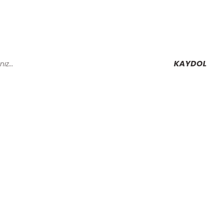
KAYDOL
Alışveriş
Mesafeli Satış Sözleşmesi
Gizlilik ve Güvenlik
rmu
İptal İade Koşullari
Kişisel Veriler Politikası