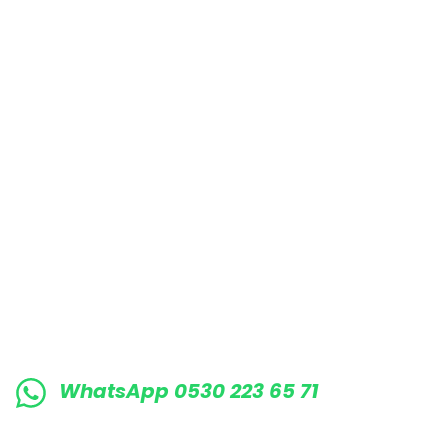
Bu ürüne benzer farklı alternatifler olmalı.
E-BÜLTENE KAYIT OLUN KAMPANYALARIMI
WhatsApp 0530 223 65 71
0530 223 65 71