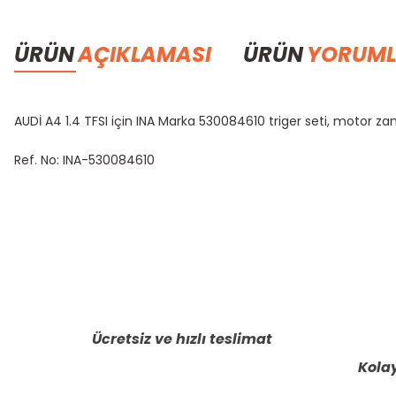
ÜRÜN
AÇIKLAMASI
ÜRÜN
YORUML
AUDİ A4 1.4 TFSI için INA Marka 530084610 triger seti, motor
Ref. No: INA-530084610
Bu ürünün fiyat bilgisi, resim, ürün açıklamalarında ve diğer konula
Görüş ve önerileriniz için teşekkür ederiz.
Ürün resmi kalitesiz, bozuk veya görüntülenemiyor.
Ürün açıklamasında eksik bilgiler bulunuyor.
Ücretsiz ve hızlı teslimat
Ürün bilgilerinde hatalar bulunuyor.
Kolay
Ürün fiyatı diğer sitelerden daha pahalı.