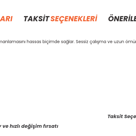
ARI
TAKSİT
SEÇENEKLERİ
ÖNERİL
 zamanlamasını hassas biçimde sağlar. Sessiz çalışma ve uzun ömü
rda yetersiz gördüğünüz noktaları öneri formunu kullanarak tarafımıza il
Bu ürüne ilk yorumu siz yapın!
Yorum Yaz
Taksit Seçe
 ve hızlı değişim fırsatı