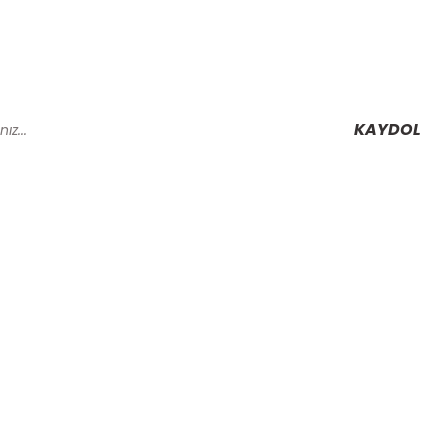
KAYDOL
Alışveriş
Mesafeli Satış Sözleşmesi
Gizlilik ve Güvenlik
rmu
İptal İade Koşullari
Kişisel Veriler Politikası