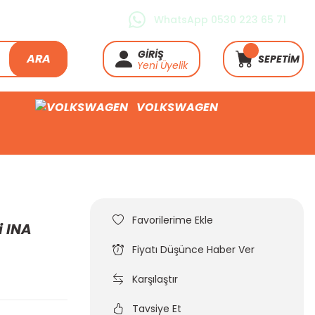
WhatsApp 0530 223 65 71
GİRİŞ
ARA
SEPETİM
Yeni Üyelik
VOLKSWAGEN
0
i INA
Fiyatı Düşünce Haber Ver
Karşılaştır
Tavsiye Et