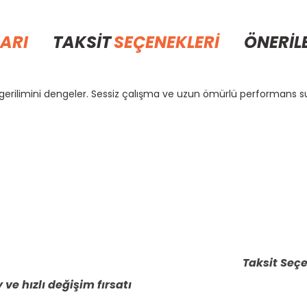
ARI
TAKSİT
SEÇENEKLERİ
ÖNERİL
ş gerilimini dengeler. Sessiz çalışma ve uzun ömürlü performans s
rda yetersiz gördüğünüz noktaları öneri formunu kullanarak tarafımıza il
Bu ürüne ilk yorumu siz yapın!
Yorum Yaz
Taksit Seçe
 ve hızlı değişim fırsatı