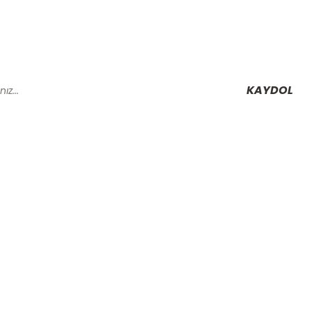
KAYDOL
Alışveriş
Mesafeli Satış Sözleşmesi
Gizlilik ve Güvenlik
rmu
İptal İade Koşullari
Kişisel Veriler Politikası