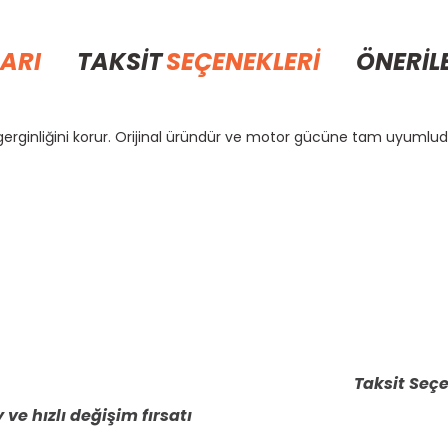
ARI
TAKSİT
SEÇENEKLERİ
ÖNERİL
l gerginliğini korur. Orijinal üründür ve motor gücüne tam uyumlud
rda yetersiz gördüğünüz noktaları öneri formunu kullanarak tarafımıza il
Bu ürüne ilk yorumu siz yapın!
Yorum Yaz
Taksit Seçe
 ve hızlı değişim fırsatı