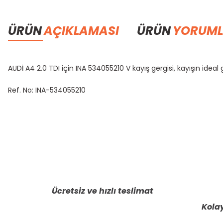
ÜRÜN
AÇIKLAMASI
ÜRÜN
YORUML
AUDİ A4 2.0 TDI için INA 534055210 V kayış gergisi, kayışın idea
Ref. No: INA-534055210
Bu ürünün fiyat bilgisi, resim, ürün açıklamalarında ve diğer konula
Görüş ve önerileriniz için teşekkür ederiz.
Ürün resmi kalitesiz, bozuk veya görüntülenemiyor.
Ürün açıklamasında eksik bilgiler bulunuyor.
Ücretsiz ve hızlı teslimat
Ürün bilgilerinde hatalar bulunuyor.
Kolay
Ürün fiyatı diğer sitelerden daha pahalı.