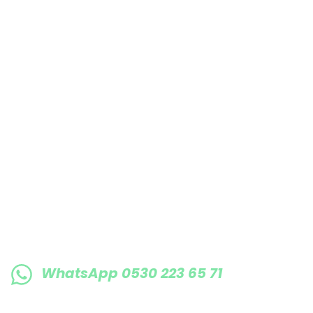
Bu ürüne benzer farklı alternatifler olmalı.
E-BÜLTENE KAYIT OLUN KAMPANYALARIMI
WhatsApp 0530 223 65 71
0530 223 65 71