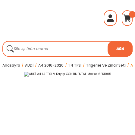
ARA
Anasayfa
AUDİ
A4 2016-2020
1.4 TFSI
Trigerler Ve Zincir Seti
AU