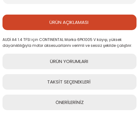
ÜRÜN
AÇIKLAMASI
AUDİ A4 1.4 TFSI için CONTINENTAL Marka 6PK1005 V kayışı, yüksek
dayanıklılığıyla motor aksesuarlarını verimli ve sessiz şekilde çalıştırır.
ÜRÜN
YORUMLARI
TAKSİT
SEÇENEKLERİ
Bu ürüne ilk yorumu siz yapın!
ÖNERİLERİNİZ
Yorum Yaz
Bu ürünün fiyat bilgisi, resim, ürün açıklamalarında ve diğer
konularda yetersiz gördüğünüz noktaları öneri formunu kullanarak
tarafımıza iletebilirsiniz.
Görüş ve önerileriniz için teşekkür ederiz.