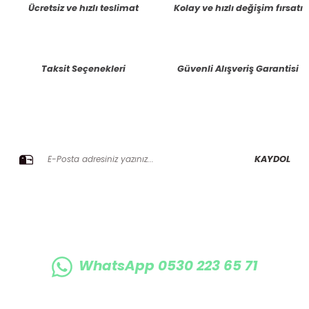
Ücretsiz ve hızlı teslimat
Kolay ve hızlı değişim fırsatı
Ürün resmi kalitesiz, bozuk veya görüntülenemiyor.
Ürün açıklamasında eksik bilgiler bulunuyor.
Taksit Seçenekleri
Güvenli Alışveriş Garantisi
Ürün bilgilerinde hatalar bulunuyor.
Ürün fiyatı diğer sitelerden daha pahalı.
Bu ürüne benzer farklı alternatifler olmalı.
E-BÜLTENE KAYIT OLUN KAMPANYALARIMIZI KAÇIRMAYIN
KAYDOL
Gönder
WhatsApp 0530 223 65 71
0530 223 65 71