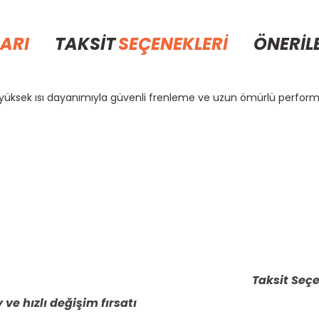
ARI
TAKSİT
SEÇENEKLERİ
ÖNERİL
 yüksek ısı dayanımıyla güvenli frenleme ve uzun ömürlü perform
rda yetersiz gördüğünüz noktaları öneri formunu kullanarak tarafımıza il
Bu ürüne ilk yorumu siz yapın!
Yorum Yaz
Taksit Seçe
 ve hızlı değişim fırsatı