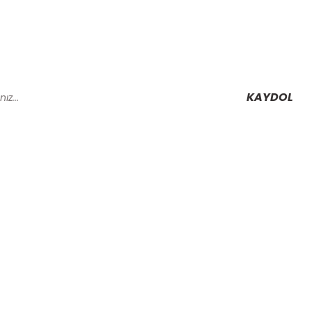
KAYDOL
Alışveriş
Mesafeli Satış Sözleşmesi
Gizlilik ve Güvenlik
rmu
İptal İade Koşullari
Kişisel Veriler Politikası