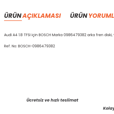
ÜRÜN
AÇIKLAMASI
ÜRÜN
YORUML
Audi A4 1.8 TFSI için BOSCH Marka 0986479382 arka fren diski,
Ref. No: BOSCH-0986479382
Bu ürünün fiyat bilgisi, resim, ürün açıklamalarında ve diğer konula
Görüş ve önerileriniz için teşekkür ederiz.
Ürün resmi kalitesiz, bozuk veya görüntülenemiyor.
Ürün açıklamasında eksik bilgiler bulunuyor.
Ücretsiz ve hızlı teslimat
Ürün bilgilerinde hatalar bulunuyor.
Kolay
Ürün fiyatı diğer sitelerden daha pahalı.