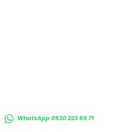
Bu ürüne benzer farklı alternatifler olmalı.
E-BÜLTENE KAYIT OLUN KAMPANYALARIMI
WhatsApp 0530 223 65 71