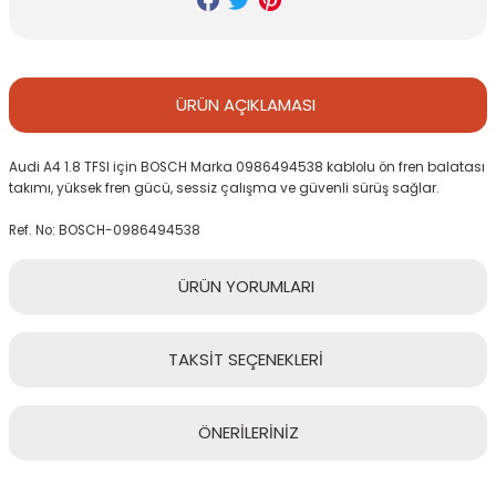
ÜRÜN
AÇIKLAMASI
Audi A4 1.8 TFSI için BOSCH Marka 0986494538 kablolu ön fren balatası
takımı, yüksek fren gücü, sessiz çalışma ve güvenli sürüş sağlar.
Ref. No: BOSCH-0986494538
ÜRÜN
YORUMLARI
TAKSİT
SEÇENEKLERİ
Bu ürüne ilk yorumu siz yapın!
ÖNERİLERİNİZ
Yorum Yaz
Bu ürünün fiyat bilgisi, resim, ürün açıklamalarında ve diğer