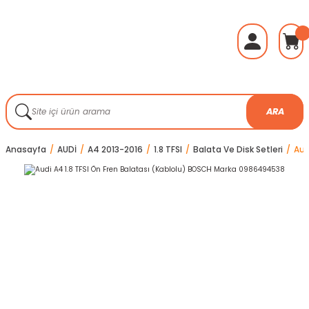
ARA
Anasayfa
AUDİ
A4 2013-2016
1.8 TFSI
Balata Ve Disk Setleri
Aud