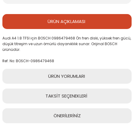
ÜRÜN
AÇIKLAMASI
Audi A4 1.8 TFSI için BOSCH 0986479468 Ön fren diski, yüksek fren gücü,
düşük titreşim ve uzun ömürlü dayanıklılık sunar. Orijinal BOSCH
ürünüdür.
Ref. No: BOSCH-0986479468
ÜRÜN
YORUMLARI
TAKSİT
SEÇENEKLERİ
Bu ürüne ilk yorumu siz yapın!
ÖNERİLERİNİZ
Yorum Yaz
Bu ürünün fiyat bilgisi, resim, ürün açıklamalarında ve diğer