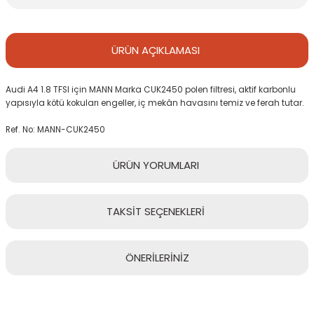
ÜRÜN
AÇIKLAMASI
Audi A4 1.8 TFSI için MANN Marka CUK2450 polen filtresi, aktif karbonlu
yapısıyla kötü kokuları engeller, iç mekân havasını temiz ve ferah tutar.
Ref. No: MANN-CUK2450
ÜRÜN
YORUMLARI
TAKSİT
SEÇENEKLERİ
Bu ürüne ilk yorumu siz yapın!
ÖNERİLERİNİZ
Yorum Yaz
Bu ürünün fiyat bilgisi, resim, ürün açıklamalarında ve diğer
konularda yetersiz gördüğünüz noktaları öneri formunu kullanarak