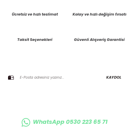
tarafımıza iletebilirsiniz.
Görüş ve önerileriniz için teşekkür ederiz.
Ücretsiz ve hızlı teslimat
Kolay ve hızlı değişim fırsatı
Ürün resmi kalitesiz, bozuk veya görüntülenemiyor.
Ürün açıklamasında eksik bilgiler bulunuyor.
Taksit Seçenekleri
Güvenli Alışveriş Garantisi
Ürün bilgilerinde hatalar bulunuyor.
Ürün fiyatı diğer sitelerden daha pahalı.
Bu ürüne benzer farklı alternatifler olmalı.
E-BÜLTENE KAYIT OLUN KAMPANYALARIMIZI KAÇIRMAYIN
KAYDOL
Gönder
WhatsApp 0530 223 65 71