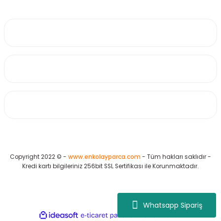
0530 223 65 71
Üyelik
Kurumsal
Alışveriş
Copyright 2022 © -
www.enkolayparca.com
- Tüm hakları saklıdır -
Kredi kartı bilgileriniz 256bit SSL Sertifikası ile Korunmaktadır.
Whatsapp Sipariş
ideasoft
ile
e-