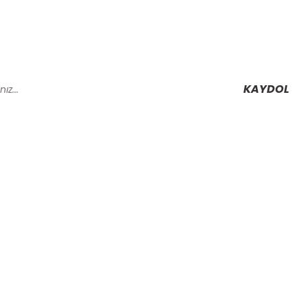
KAYDOL
Alışveriş
Mesafeli Satış Sözleşmesi
Gizlilik ve Güvenlik
rmu
İptal İade Koşullari
Kişisel Veriler Politikası