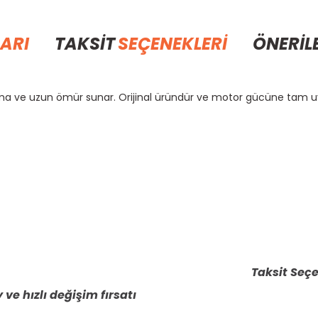
ARI
TAKSİT
SEÇENEKLERİ
ÖNERİL
alışma ve uzun ömür sunar. Orijinal üründür ve motor gücüne tam 
rda yetersiz gördüğünüz noktaları öneri formunu kullanarak tarafımıza il
Bu ürüne ilk yorumu siz yapın!
Yorum Yaz
Taksit Seçe
 ve hızlı değişim fırsatı