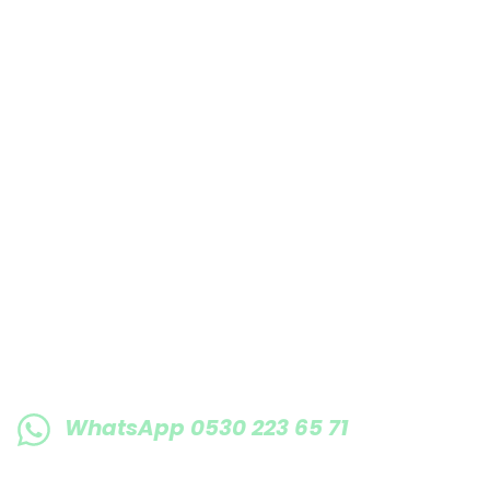
Bu ürüne benzer farklı alternatifler olmalı.
E-BÜLTENE KAYIT OLUN KAMPANYALARIMI
WhatsApp 0530 223 65 71
0530 223 65 71