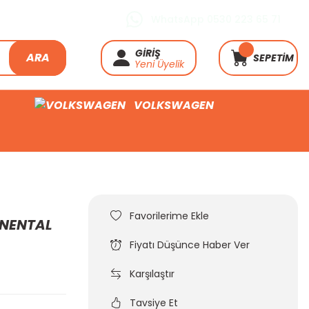
WhatsApp 0530 223 65 71
GİRİŞ
ARA
SEPETİM
Yeni Üyelik
VOLKSWAGEN
TINENTAL
Fiyatı Düşünce Haber Ver
Karşılaştır
Tavsiye Et