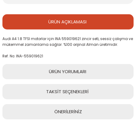
ÜRÜN
AÇIKLAMASI
Audi A4 1.8 TFSI motorlar için INA 559019621 zincir seti, sessiz çalışma ve
mükemmel zamanlama sağlar. %100 orijinal Alman üretimidir.
Ref. No: INA-559019621
ÜRÜN
YORUMLARI
TAKSİT
SEÇENEKLERİ
Bu ürüne ilk yorumu siz yapın!
ÖNERİLERİNİZ
Yorum Yaz
Bu ürünün fiyat bilgisi, resim, ürün açıklamalarında ve diğer
konularda yetersiz gördüğünüz noktaları öneri formunu kullanarak