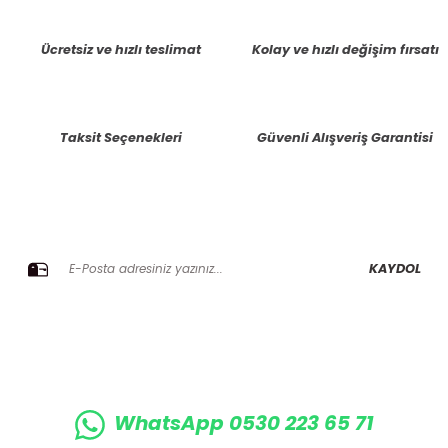
tarafımıza iletebilirsiniz.
Görüş ve önerileriniz için teşekkür ederiz.
Ücretsiz ve hızlı teslimat
Kolay ve hızlı değişim fırsatı
Ürün resmi kalitesiz, bozuk veya görüntülenemiyor.
Ürün açıklamasında eksik bilgiler bulunuyor.
Taksit Seçenekleri
Güvenli Alışveriş Garantisi
Ürün bilgilerinde hatalar bulunuyor.
Ürün fiyatı diğer sitelerden daha pahalı.
Bu ürüne benzer farklı alternatifler olmalı.
E-BÜLTENE KAYIT OLUN KAMPANYALARIMIZI KAÇIRMAYIN
KAYDOL
Gönder
WhatsApp 0530 223 65 71