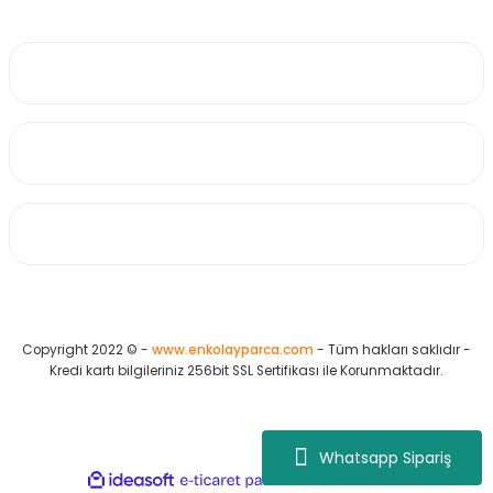
0530 223 65 71
Üyelik
Kurumsal
Alışveriş
Copyright 2022 © -
www.enkolayparca.com
- Tüm hakları saklıdır -
Kredi kartı bilgileriniz 256bit SSL Sertifikası ile Korunmaktadır.
Whatsapp Sipariş
ideasoft
ile
e-