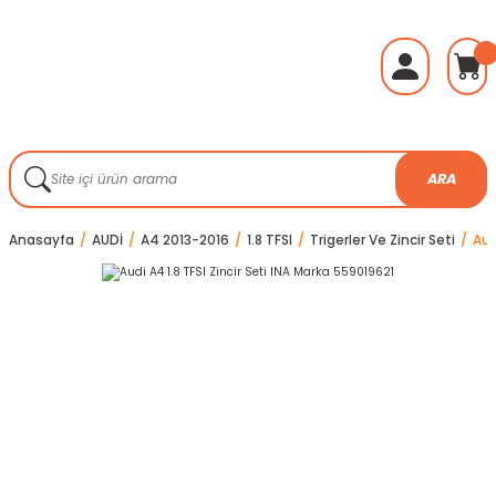
ARA
Anasayfa
AUDİ
A4 2013-2016
1.8 TFSI
Trigerler Ve Zincir Seti
Aud