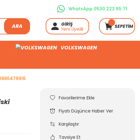
WhatsApp 0530 223 65 71
GİRİŞ
ARA
SEPETİM
Yeni Üyelik
VOLKSWAGEN
 0986479916
iski
Fiyatı Düşünce Haber Ver
Karşılaştır
Tavsiye Et