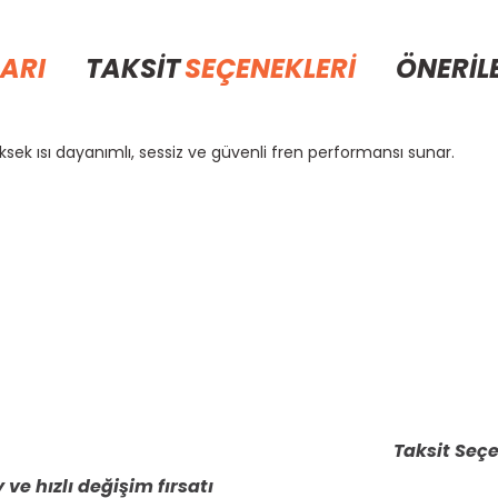
ARI
TAKSİT
SEÇENEKLERİ
ÖNERİL
yüksek ısı dayanımlı, sessiz ve güvenli fren performansı sunar.
rda yetersiz gördüğünüz noktaları öneri formunu kullanarak tarafımıza il
Bu ürüne ilk yorumu siz yapın!
Yorum Yaz
Taksit Seçe
 ve hızlı değişim fırsatı