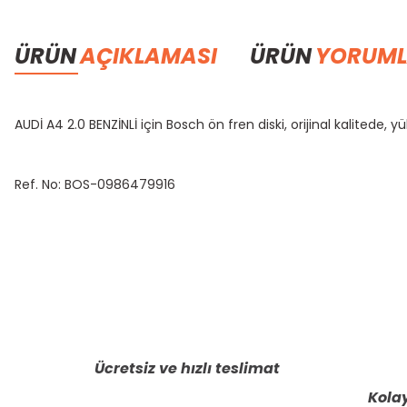
ÜRÜN
AÇIKLAMASI
ÜRÜN
YORUML
AUDİ A4 2.0 BENZİNLİ için Bosch ön fren diski, orijinal kalitede, 
Ref. No: BOS-0986479916
Bu ürünün fiyat bilgisi, resim, ürün açıklamalarında ve diğer konula
Görüş ve önerileriniz için teşekkür ederiz.
Ürün resmi kalitesiz, bozuk veya görüntülenemiyor.
Ürün açıklamasında eksik bilgiler bulunuyor.
Ücretsiz ve hızlı teslimat
Ürün bilgilerinde hatalar bulunuyor.
Kolay
Ürün fiyatı diğer sitelerden daha pahalı.