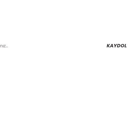
KAYDOL
Alışveriş
Mesafeli Satış Sözleşmesi
Gizlilik ve Güvenlik
rmu
İptal İade Koşullari
Kişisel Veriler Politikası