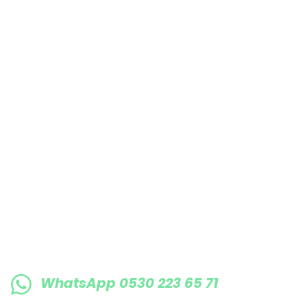
Bu ürüne benzer farklı alternatifler olmalı.
E-BÜLTENE KAYIT OLUN KAMPANYALARIMI
WhatsApp 0530 223 65 71