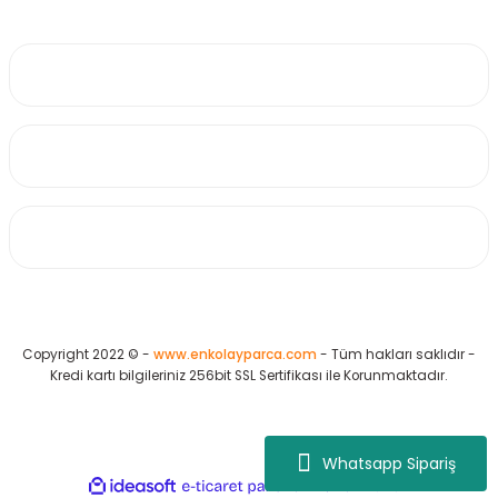
0530 223 65 71
Üyelik
Kurumsal
Alışveriş
Copyright 2022 © -
www.enkolayparca.com
- Tüm hakları saklıdır -
Kredi kartı bilgileriniz 256bit SSL Sertifikası ile Korunmaktadır.
Whatsapp Sipariş
ideasoft
ile
e-