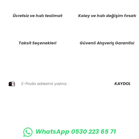
tarafımıza iletebilirsiniz.
Görüş ve önerileriniz için teşekkür ederiz.
Ücretsiz ve hızlı teslimat
Kolay ve hızlı değişim fırsatı
Ürün resmi kalitesiz, bozuk veya görüntülenemiyor.
Ürün açıklamasında eksik bilgiler bulunuyor.
Taksit Seçenekleri
Güvenli Alışveriş Garantisi
Ürün bilgilerinde hatalar bulunuyor.
Ürün fiyatı diğer sitelerden daha pahalı.
Bu ürüne benzer farklı alternatifler olmalı.
E-BÜLTENE KAYIT OLUN KAMPANYALARIMIZI KAÇIRMAYIN
KAYDOL
Gönder
WhatsApp 0530 223 65 71