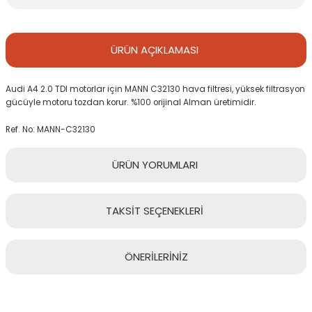
ÜRÜN
AÇIKLAMASI
Audi A4 2.0 TDI motorlar için MANN C32130 hava filtresi, yüksek filtrasyon
gücüyle motoru tozdan korur. %100 orijinal Alman üretimidir.
Ref. No: MANN-
C32130
ÜRÜN
YORUMLARI
TAKSİT
SEÇENEKLERİ
Bu ürüne ilk yorumu siz yapın!
ÖNERİLERİNİZ
Yorum Yaz
Bu ürünün fiyat bilgisi, resim, ürün açıklamalarında ve diğer
konularda yetersiz gördüğünüz noktaları öneri formunu kullanarak