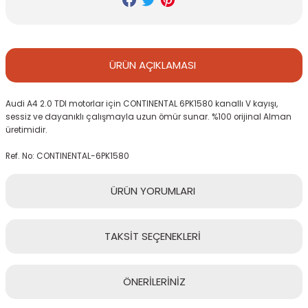
ÜRÜN
AÇIKLAMASI
Audi A4 2.0 TDI motorlar için CONTINENTAL 6PK1580 kanallı V kayışı,
sessiz ve dayanıklı çalışmayla uzun ömür sunar. %100 orijinal Alman
üretimidir.
Ref. No: CONTINENTAL-6PK1580
ÜRÜN
YORUMLARI
TAKSİT
SEÇENEKLERİ
Bu ürüne ilk yorumu siz yapın!
ÖNERİLERİNİZ
Yorum Yaz