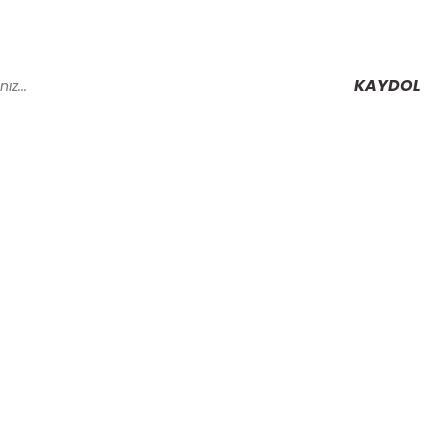
KAYDOL
Alışveriş
Mesafeli Satış Sözleşmesi
Gizlilik ve Güvenlik
rmu
İptal İade Koşullari
Kişisel Veriler Politikası