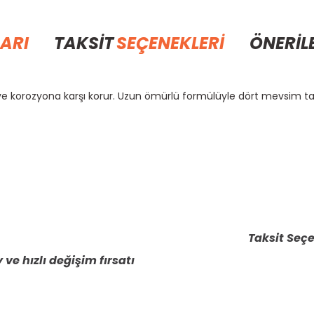
ARI
TAKSİT
SEÇENEKLERİ
ÖNERİL
a ve korozyona karşı korur. Uzun ömürlü formülüyle dört mevsim 
rda yetersiz gördüğünüz noktaları öneri formunu kullanarak tarafımıza il
Bu ürüne ilk yorumu siz yapın!
Yorum Yaz
Taksit Seçe
 ve hızlı değişim fırsatı