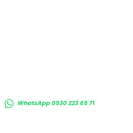
E-BÜLTENE KAYIT OLUN KAMPANYALARIMI
WhatsApp 0530 223 65 71
0530 223 65 71