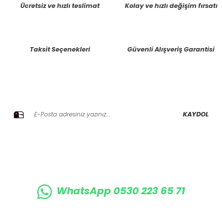
Ücretsiz ve hızlı teslimat
Kolay ve hızlı değişim fırsatı
Ürün resmi kalitesiz, bozuk veya görüntülenemiyor.
Ürün açıklamasında eksik bilgiler bulunuyor.
Taksit Seçenekleri
Güvenli Alışveriş Garantisi
Ürün bilgilerinde hatalar bulunuyor.
Ürün fiyatı diğer sitelerden daha pahalı.
Bu ürüne benzer farklı alternatifler olmalı.
E-BÜLTENE KAYIT OLUN KAMPANYALARIMIZI KAÇIRMAYIN
KAYDOL
Gönder
WhatsApp 0530 223 65 71
0530 223 65 71