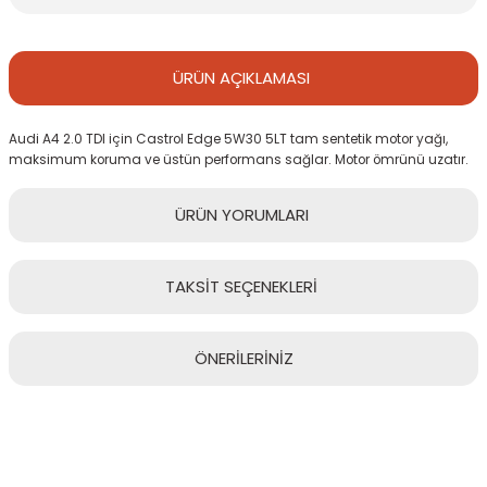
ÜRÜN
AÇIKLAMASI
Audi A4 2.0 TDI için Castrol Edge 5W30 5LT tam sentetik motor yağı,
maksimum koruma ve üstün performans sağlar. Motor ömrünü uzatır.
ÜRÜN
YORUMLARI
TAKSİT
SEÇENEKLERİ
Bu ürüne ilk yorumu siz yapın!
ÖNERİLERİNİZ
Yorum Yaz
Bu ürünün fiyat bilgisi, resim, ürün açıklamalarında ve diğer
konularda yetersiz gördüğünüz noktaları öneri formunu kullanarak
tarafımıza iletebilirsiniz.
Görüş ve önerileriniz için teşekkür ederiz.