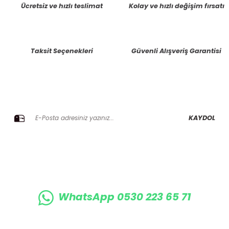
Ücretsiz ve hızlı teslimat
Kolay ve hızlı değişim fırsatı
Ürün resmi kalitesiz, bozuk veya görüntülenemiyor.
Ürün açıklamasında eksik bilgiler bulunuyor.
Taksit Seçenekleri
Güvenli Alışveriş Garantisi
Ürün bilgilerinde hatalar bulunuyor.
Ürün fiyatı diğer sitelerden daha pahalı.
Bu ürüne benzer farklı alternatifler olmalı.
E-BÜLTENE KAYIT OLUN KAMPANYALARIMIZI KAÇIRMAYIN
KAYDOL
Gönder
WhatsApp 0530 223 65 71
0530 223 65 71