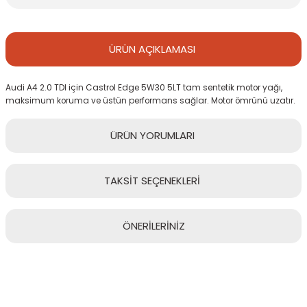
ÜRÜN
AÇIKLAMASI
Audi A4 2.0 TDI için Castrol Edge 5W30 5LT tam sentetik motor yağı,
maksimum koruma ve üstün performans sağlar. Motor ömrünü uzatır.
ÜRÜN
YORUMLARI
TAKSİT
SEÇENEKLERİ
Bu ürüne ilk yorumu siz yapın!
ÖNERİLERİNİZ
Yorum Yaz
Bu ürünün fiyat bilgisi, resim, ürün açıklamalarında ve diğer
konularda yetersiz gördüğünüz noktaları öneri formunu kullanarak
tarafımıza iletebilirsiniz.
Görüş ve önerileriniz için teşekkür ederiz.