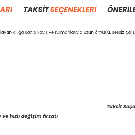
ARI
TAKSİT
SEÇENEKLERİ
ÖNERİL
dayanıklılığa sahip kayış ve rulmanlarıyla uzun ömürlü, sessiz çalı
rda yetersiz gördüğünüz noktaları öneri formunu kullanarak tarafımıza il
Bu ürüne ilk yorumu siz yapın!
Yorum Yaz
Taksit Seçe
 ve hızlı değişim fırsatı