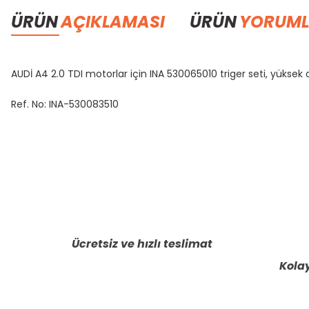
ÜRÜN
AÇIKLAMASI
ÜRÜN
YORUML
AUDİ A4 2.0 TDI motorlar için INA 530065010 triger seti, yüksek 
Ref. No: INA-530083510
Bu ürünün fiyat bilgisi, resim, ürün açıklamalarında ve diğer konula
Görüş ve önerileriniz için teşekkür ederiz.
Ürün resmi kalitesiz, bozuk veya görüntülenemiyor.
Ürün açıklamasında eksik bilgiler bulunuyor.
Ücretsiz ve hızlı teslimat
Ürün bilgilerinde hatalar bulunuyor.
Kolay
Ürün fiyatı diğer sitelerden daha pahalı.
Bu ürüne benzer farklı alternatifler olmalı.