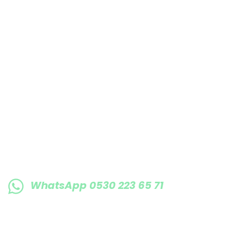
E-BÜLTENE KAYIT OLUN KAMPANYALARIMI
WhatsApp 0530 223 65 71
0530 223 65 71