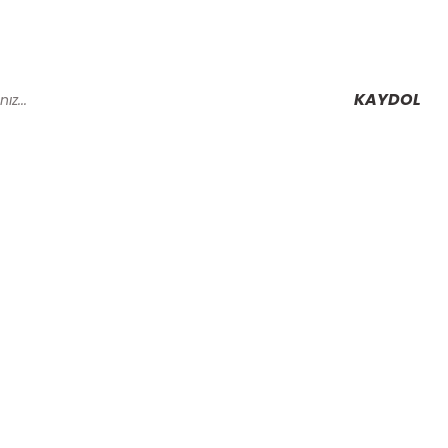
KAYDOL
Alışveriş
Mesafeli Satış Sözleşmesi
Gizlilik ve Güvenlik
rmu
İptal İade Koşullari
Kişisel Veriler Politikası