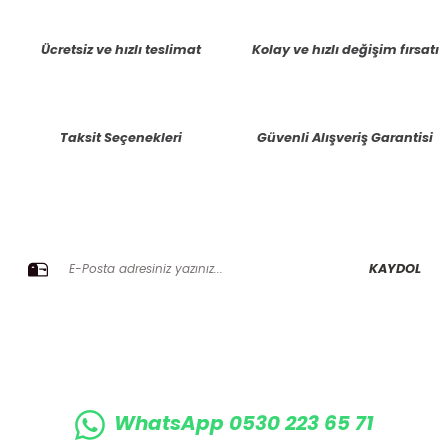
tarafımıza iletebilirsiniz.
Görüş ve önerileriniz için teşekkür ederiz.
Ücretsiz ve hızlı teslimat
Kolay ve hızlı değişim fırsatı
Ürün resmi kalitesiz, bozuk veya görüntülenemiyor.
Ürün açıklamasında eksik bilgiler bulunuyor.
Taksit Seçenekleri
Güvenli Alışveriş Garantisi
Ürün bilgilerinde hatalar bulunuyor.
Ürün fiyatı diğer sitelerden daha pahalı.
Bu ürüne benzer farklı alternatifler olmalı.
E-BÜLTENE KAYIT OLUN KAMPANYALARIMIZI KAÇIRMAYIN
KAYDOL
Gönder
WhatsApp 0530 223 65 71