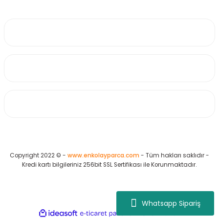
0530 223 65 71
Üyelik
Kurumsal
Alışveriş
Copyright 2022 © -
www.enkolayparca.com
- Tüm hakları saklıdır -
Kredi kartı bilgileriniz 256bit SSL Sertifikası ile Korunmaktadır.
Whatsapp Sipariş
ideasoft
ile
e-