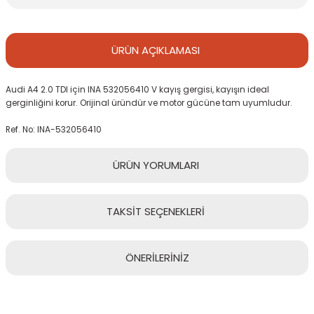
ÜRÜN
AÇIKLAMASI
Audi A4 2.0 TDI için INA 532056410 V kayış gergisi, kayışın ideal
gerginliğini korur. Orijinal üründür ve motor gücüne tam uyumludur.
Ref. No: INA-532056410
ÜRÜN
YORUMLARI
TAKSİT
SEÇENEKLERİ
Bu ürüne ilk yorumu siz yapın!
ÖNERİLERİNİZ
Yorum Yaz
Bu ürünün fiyat bilgisi, resim, ürün açıklamalarında ve diğer
konularda yetersiz gördüğünüz noktaları öneri formunu kullanarak