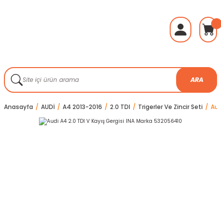
ARA
Anasayfa
AUDİ
A4 2013-2016
2.0 TDI
Trigerler Ve Zincir Seti
Aud