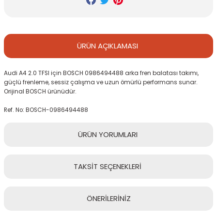
ÜRÜN
AÇIKLAMASI
Audi A4 2.0 TFSI için BOSCH 0986494488 arka fren balatası takımı,
güçlü frenleme, sessiz çalışma ve uzun ömürlü performans sunar.
Orijinal BOSCH ürünüdür.
Ref. No: BOSCH-0986494488
ÜRÜN
YORUMLARI
TAKSİT
SEÇENEKLERİ
Bu ürüne ilk yorumu siz yapın!
ÖNERİLERİNİZ
Yorum Yaz