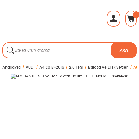
ARA
Anasayfa
AUDİ
A4 2013-2016
2.0 TFSI
Balata Ve Disk Setleri
Au