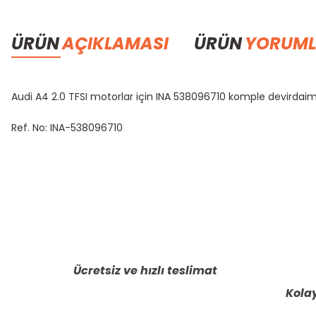
ÜRÜN
AÇIKLAMASI
ÜRÜN
YORUML
Audi A4 2.0 TFSI motorlar için INA 538096710 komple devirdai
Ref. No: INA-538096710
Bu ürünün fiyat bilgisi, resim, ürün açıklamalarında ve diğer konula
Görüş ve önerileriniz için teşekkür ederiz.
Ürün resmi kalitesiz, bozuk veya görüntülenemiyor.
Ürün açıklamasında eksik bilgiler bulunuyor.
Ücretsiz ve hızlı teslimat
Ürün bilgilerinde hatalar bulunuyor.
Kolay
Ürün fiyatı diğer sitelerden daha pahalı.