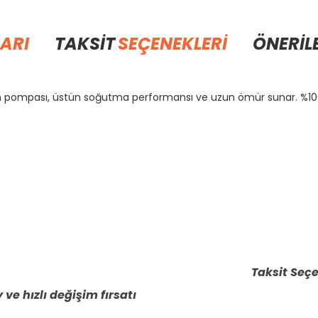
ARI
TAKSİT
SEÇENEKLERİ
ÖNERİL
m pompası, üstün soğutma performansı ve uzun ömür sunar. %100 
rda yetersiz gördüğünüz noktaları öneri formunu kullanarak tarafımıza il
Bu ürüne ilk yorumu siz yapın!
Yorum Yaz
Taksit Seçe
 ve hızlı değişim fırsatı