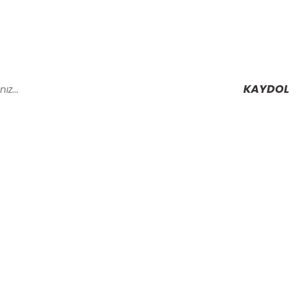
KAYDOL
Alışveriş
Mesafeli Satış Sözleşmesi
Gizlilik ve Güvenlik
rmu
İptal İade Koşullari
Kişisel Veriler Politikası