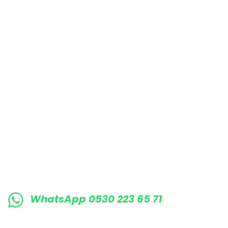
Bu ürüne benzer farklı alternatifler olmalı.
E-BÜLTENE KAYIT OLUN KAMPANYALARIMI
WhatsApp 0530 223 65 71
0530 223 65 71