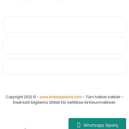
0530 223 65 71
Üyelik
Kurumsal
Alışveriş
Copyright 2022 © -
www.enkolayparca.com
- Tüm hakları saklıdır -
Kredi kartı bilgileriniz 256bit SSL Sertifikası ile Korunmaktadır.
Whatsapp Sipariş