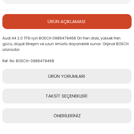
ÜRÜN
AÇIKLAMASI
Audi A4 2.0 TFSI için BOSCH 0986479468 Ön fren diski, yüksek fren
gücü, düşük titreşim ve uzun ömürlü dayanıklılık sunar. Orijinal BOSCH
ürünüdür.
Ref. No: BOSCH-0986479468
ÜRÜN
YORUMLARI
TAKSİT
SEÇENEKLERİ
Bu ürüne ilk yorumu siz yapın!
ÖNERİLERİNİZ
Yorum Yaz
Bu ürünün fiyat bilgisi, resim, ürün açıklamalarında ve diğer