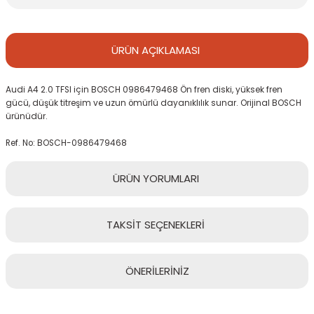
ÜRÜN
AÇIKLAMASI
Audi A4 2.0 TFSI için BOSCH 0986479468 Ön fren diski, yüksek fren
gücü, düşük titreşim ve uzun ömürlü dayanıklılık sunar. Orijinal BOSCH
ürünüdür.
Ref. No: BOSCH-0986479468
ÜRÜN
YORUMLARI
TAKSİT
SEÇENEKLERİ
Bu ürüne ilk yorumu siz yapın!
ÖNERİLERİNİZ
Yorum Yaz
Bu ürünün fiyat bilgisi, resim, ürün açıklamalarında ve diğer