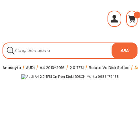
ARA
Anasayfa
AUDİ
A4 2013-2016
2.0 TFSI
Balata Ve Disk Setleri
Au