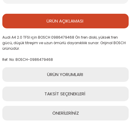
ÜRÜN
AÇIKLAMASI
Audi A4 2.0 TFSI için BOSCH 0986479468 Ön fren diski, yüksek fren
gücü, düşük titreşim ve uzun ömürlü dayanıklılık sunar. Orijinal BOSCH
ürünüdür.
Ref. No: BOSCH-0986479468
ÜRÜN
YORUMLARI
TAKSİT
SEÇENEKLERİ
Bu ürüne ilk yorumu siz yapın!
ÖNERİLERİNİZ
Yorum Yaz
Bu ürünün fiyat bilgisi, resim, ürün açıklamalarında ve diğer