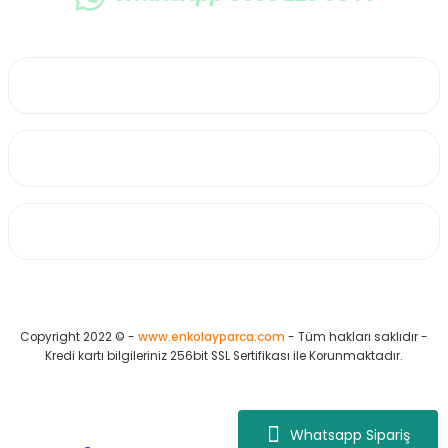
0530 223 65 71
Üyelik
Kurumsal
Alışveriş
Copyright 2022 © -
www.enkolayparca.com
- Tüm hakları saklıdır -
Kredi kartı bilgileriniz 256bit SSL Sertifikası ile Korunmaktadır.
Whatsapp Sipariş