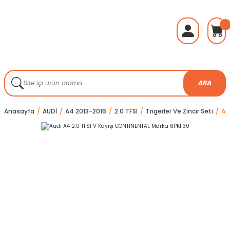
ARA
Anasayfa
AUDİ
A4 2013-2016
2.0 TFSI
Trigerler Ve Zincir Seti
Au