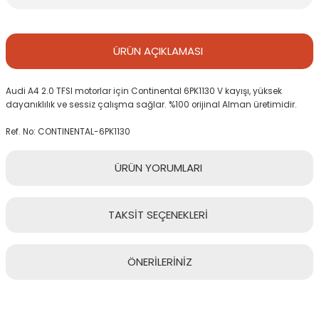
ÜRÜN
AÇIKLAMASI
Audi A4 2.0 TFSI motorlar için Continental 6PK1130 V kayışı, yüksek
dayanıklılık ve sessiz çalışma sağlar. %100 orijinal Alman üretimidir.
Ref. No: CONTINENTAL-6PK1130
ÜRÜN
YORUMLARI
TAKSİT
SEÇENEKLERİ
Bu ürüne ilk yorumu siz yapın!
ÖNERİLERİNİZ
Yorum Yaz
Bu ürünün fiyat bilgisi, resim, ürün açıklamalarında ve diğer
konularda yetersiz gördüğünüz noktaları öneri formunu kullanarak