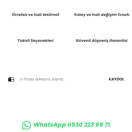
tarafımıza iletebilirsiniz.
Görüş ve önerileriniz için teşekkür ederiz.
Ücretsiz ve hızlı teslimat
Kolay ve hızlı değişim fırsatı
Ürün resmi kalitesiz, bozuk veya görüntülenemiyor.
Ürün açıklamasında eksik bilgiler bulunuyor.
Taksit Seçenekleri
Güvenli Alışveriş Garantisi
Ürün bilgilerinde hatalar bulunuyor.
Ürün fiyatı diğer sitelerden daha pahalı.
Bu ürüne benzer farklı alternatifler olmalı.
E-BÜLTENE KAYIT OLUN KAMPANYALARIMIZI KAÇIRMAYIN
KAYDOL
Gönder
WhatsApp 0530 223 65 71