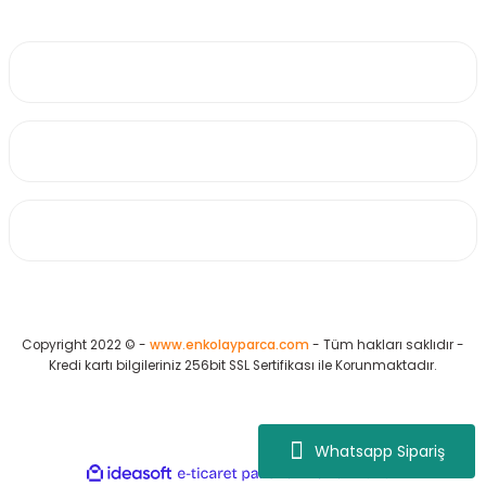
0530 223 65 71
Üyelik
Kurumsal
Alışveriş
Copyright 2022 © -
www.enkolayparca.com
- Tüm hakları saklıdır -
Kredi kartı bilgileriniz 256bit SSL Sertifikası ile Korunmaktadır.
Whatsapp Sipariş
ideasoft
ile
e-