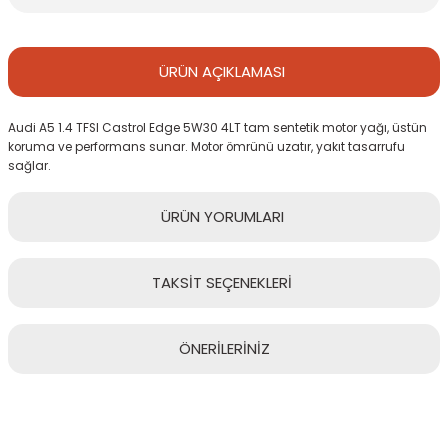
ÜRÜN
AÇIKLAMASI
Audi A5 1.4 TFSI Castrol Edge 5W30 4LT tam sentetik motor yağı, üstün
koruma ve performans sunar. Motor ömrünü uzatır, yakıt tasarrufu
sağlar.
ÜRÜN
YORUMLARI
TAKSİT
SEÇENEKLERİ
Bu ürüne ilk yorumu siz yapın!
ÖNERİLERİNİZ
Yorum Yaz
Bu ürünün fiyat bilgisi, resim, ürün açıklamalarında ve diğer
konularda yetersiz gördüğünüz noktaları öneri formunu kullanarak
tarafımıza iletebilirsiniz.