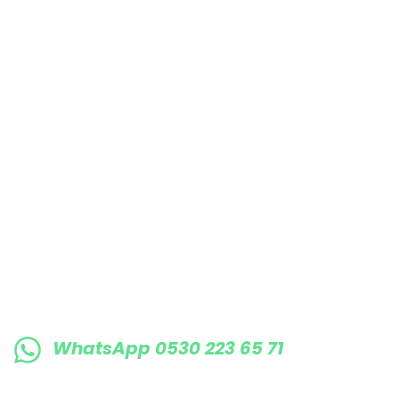
Bu ürüne benzer farklı alternatifler olmalı.
E-BÜLTENE KAYIT OLUN KAMPANYALARIMI
WhatsApp 0530 223 65 71
0530 223 65 71