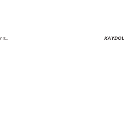
KAYDOL
Alışveriş
Mesafeli Satış Sözleşmesi
Gizlilik ve Güvenlik
rmu
İptal İade Koşullari
Kişisel Veriler Politikası