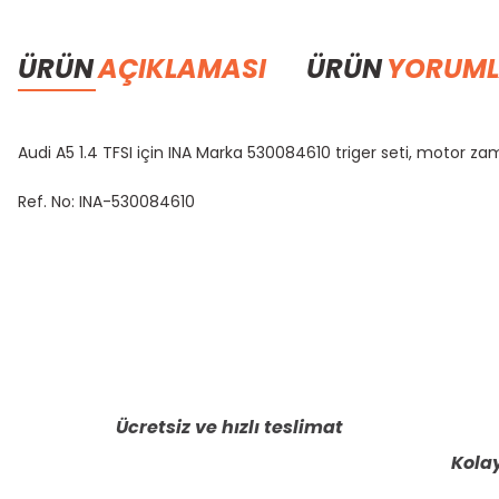
ÜRÜN
AÇIKLAMASI
ÜRÜN
YORUML
Audi A5 1.4 TFSI için INA Marka 530084610 triger seti, motor 
Ref. No: INA-530084610
Bu ürünün fiyat bilgisi, resim, ürün açıklamalarında ve diğer konula
Görüş ve önerileriniz için teşekkür ederiz.
Ürün resmi kalitesiz, bozuk veya görüntülenemiyor.
Ürün açıklamasında eksik bilgiler bulunuyor.
Ücretsiz ve hızlı teslimat
Ürün bilgilerinde hatalar bulunuyor.
Kolay
Ürün fiyatı diğer sitelerden daha pahalı.