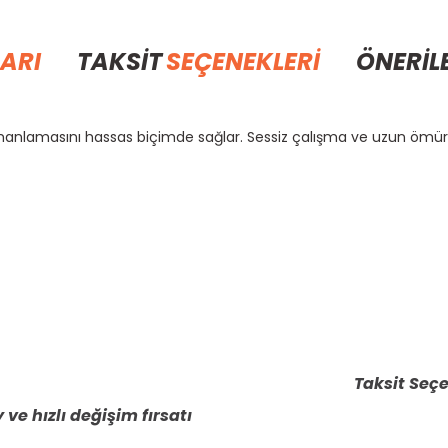
ARI
TAKSİT
SEÇENEKLERİ
ÖNERİL
zamanlamasını hassas biçimde sağlar. Sessiz çalışma ve uzun ömü
rda yetersiz gördüğünüz noktaları öneri formunu kullanarak tarafımıza il
Bu ürüne ilk yorumu siz yapın!
Yorum Yaz
Taksit Seçe
 ve hızlı değişim fırsatı