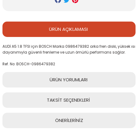
ÜRÜN
AÇIKLAMASI
AUDİ A5 1.8 TFSI için BOSCH Marka 0986479382 arka fren diski, yüksek ısı
dayanımıyla güvenli frenleme ve uzun ömürlü performans sağlar.
Ref. No: BOSCH-0986479382
ÜRÜN
YORUMLARI
TAKSİT
SEÇENEKLERİ
Bu ürüne ilk yorumu siz yapın!
ÖNERİLERİNİZ
Yorum Yaz
Bu ürünün fiyat bilgisi, resim, ürün açıklamalarında ve diğer