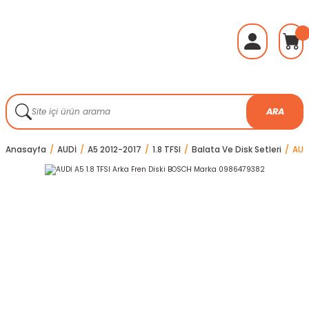
ARA
Anasayfa
AUDİ
A5 2012-2017
1.8 TFSI
Balata Ve Disk Setleri
AUD