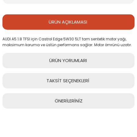
ÜRÜN
AÇIKLAMASI
AUDİ A5 1.8 TFSI için Castrol Edge 5W30 5LT tam sentetik motor yağı,
maksimum koruma ve üstün performans sağlar. Motor ömrünü uzatır.
ÜRÜN
YORUMLARI
TAKSİT
SEÇENEKLERİ
Bu ürüne ilk yorumu siz yapın!
ÖNERİLERİNİZ
Yorum Yaz
Bu ürünün fiyat bilgisi, resim, ürün açıklamalarında ve diğer
konularda yetersiz gördüğünüz noktaları öneri formunu kullanarak
tarafımıza iletebilirsiniz.
Görüş ve önerileriniz için teşekkür ederiz.