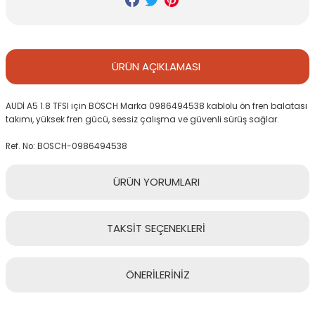
ÜRÜN
AÇIKLAMASI
AUDİ A5 1.8 TFSI için BOSCH Marka 0986494538 kablolu ön fren balatası
takımı, yüksek fren gücü, sessiz çalışma ve güvenli sürüş sağlar.
Ref. No: BOSCH-0986494538
ÜRÜN
YORUMLARI
TAKSİT
SEÇENEKLERİ
Bu ürüne ilk yorumu siz yapın!
ÖNERİLERİNİZ
Yorum Yaz
Bu ürünün fiyat bilgisi, resim, ürün açıklamalarında ve diğer