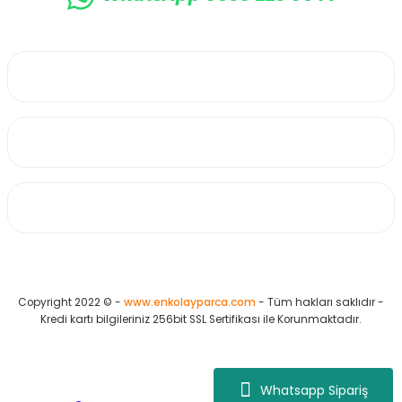
0530 223 65 71
Üyelik
Kurumsal
Alışveriş
Copyright 2022 © -
www.enkolayparca.com
- Tüm hakları saklıdır -
Kredi kartı bilgileriniz 256bit SSL Sertifikası ile Korunmaktadır.
Whatsapp Sipariş