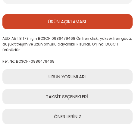
ÜRÜN
AÇIKLAMASI
AUDİ A5 1.8 TFSI için BOSCH 0986479468 Ön fren diski, yüksek fren gücü,
düşük titreşim ve uzun ömürlü dayanıklılık sunar. Orijinal BOSCH
ürünüdür.
Ref. No: BOSCH-0986479468
ÜRÜN
YORUMLARI
TAKSİT
SEÇENEKLERİ
Bu ürüne ilk yorumu siz yapın!
ÖNERİLERİNİZ
Yorum Yaz
Bu ürünün fiyat bilgisi, resim, ürün açıklamalarında ve diğer