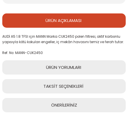
ÜRÜN
AÇIKLAMASI
AUDİ A5 1.8 TFSI için MANN Marka CUK2450 polen filtresi, aktif karbonlu
yapısıyla kötü kokuları engeller, iç mekân havasını temiz ve ferah tutar.
Ref. No: MANN-CUK2450
ÜRÜN
YORUMLARI
TAKSİT
SEÇENEKLERİ
Bu ürüne ilk yorumu siz yapın!
ÖNERİLERİNİZ
Yorum Yaz
Bu ürünün fiyat bilgisi, resim, ürün açıklamalarında ve diğer
konularda yetersiz gördüğünüz noktaları öneri formunu kullanarak