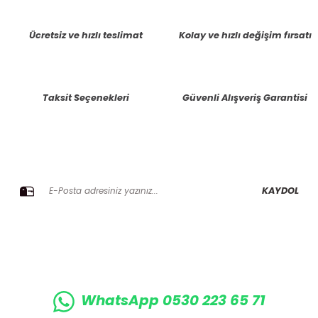
tarafımıza iletebilirsiniz.
Görüş ve önerileriniz için teşekkür ederiz.
Ücretsiz ve hızlı teslimat
Kolay ve hızlı değişim fırsatı
Ürün resmi kalitesiz, bozuk veya görüntülenemiyor.
Ürün açıklamasında eksik bilgiler bulunuyor.
Taksit Seçenekleri
Güvenli Alışveriş Garantisi
Ürün bilgilerinde hatalar bulunuyor.
Ürün fiyatı diğer sitelerden daha pahalı.
Bu ürüne benzer farklı alternatifler olmalı.
E-BÜLTENE KAYIT OLUN KAMPANYALARIMIZI KAÇIRMAYIN
KAYDOL
Gönder
WhatsApp 0530 223 65 71