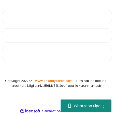
0530 223 65 71
Üyelik
Kurumsal
Alışveriş
Copyright 2022 © -
www.enkolayparca.com
- Tüm hakları saklıdır -
Kredi kartı bilgileriniz 256bit SSL Sertifikası ile Korunmaktadır.
Whatsapp Sipariş
ideasoft
ile
e-