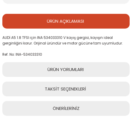
ÜRÜN
AÇIKLAMASI
AUDİ A5 1.8 TFSI için INA 534033310 V kayış gergisi, kayışın ideal
gerginliğini korur. Orijinal üründür ve motor gücüne tam uyumludur.
Ref. No: INA-534033310
ÜRÜN
YORUMLARI
TAKSİT
SEÇENEKLERİ
Bu ürüne ilk yorumu siz yapın!
ÖNERİLERİNİZ
Yorum Yaz
Bu ürünün fiyat bilgisi, resim, ürün açıklamalarında ve diğer
konularda yetersiz gördüğünüz noktaları öneri formunu kullanarak