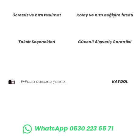
tarafımıza iletebilirsiniz.
Görüş ve önerileriniz için teşekkür ederiz.
Ücretsiz ve hızlı teslimat
Kolay ve hızlı değişim fırsatı
Ürün resmi kalitesiz, bozuk veya görüntülenemiyor.
Ürün açıklamasında eksik bilgiler bulunuyor.
Taksit Seçenekleri
Güvenli Alışveriş Garantisi
Ürün bilgilerinde hatalar bulunuyor.
Ürün fiyatı diğer sitelerden daha pahalı.
Bu ürüne benzer farklı alternatifler olmalı.
E-BÜLTENE KAYIT OLUN KAMPANYALARIMIZI KAÇIRMAYIN
KAYDOL
Gönder
WhatsApp 0530 223 65 71