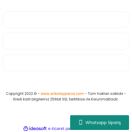
0530 223 65 71
Üyelik
Kurumsal
Alışveriş
Copyright 2022 © -
www.enkolayparca.com
- Tüm hakları saklıdır -
Kredi kartı bilgileriniz 256bit SSL Sertifikası ile Korunmaktadır.
Whatsapp Sipariş
ideasoft
ile
e-