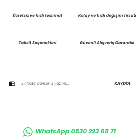
tarafımıza iletebilirsiniz.
Görüş ve önerileriniz için teşekkür ederiz.
Ücretsiz ve hızlı teslimat
Kolay ve hızlı değişim fırsatı
Ürün resmi kalitesiz, bozuk veya görüntülenemiyor.
Ürün açıklamasında eksik bilgiler bulunuyor.
Taksit Seçenekleri
Güvenli Alışveriş Garantisi
Ürün bilgilerinde hatalar bulunuyor.
Ürün fiyatı diğer sitelerden daha pahalı.
Bu ürüne benzer farklı alternatifler olmalı.
E-BÜLTENE KAYIT OLUN KAMPANYALARIMIZI KAÇIRMAYIN
KAYDOL
Gönder
WhatsApp 0530 223 65 71