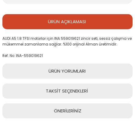
ÜRÜN
AÇIKLAMASI
AUDİ A5 1.8 TFSI motorlar için INA 559019621 zincir seti, sessiz çalışma ve
mükemmel zamanlama sağlar. %100 orijinal Alman üretimidir.
Ref. No: INA-559019621
ÜRÜN
YORUMLARI
TAKSİT
SEÇENEKLERİ
Bu ürüne ilk yorumu siz yapın!
ÖNERİLERİNİZ
Yorum Yaz
Bu ürünün fiyat bilgisi, resim, ürün açıklamalarında ve diğer
konularda yetersiz gördüğünüz noktaları öneri formunu kullanarak