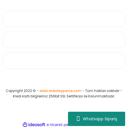
0530 223 65 71
Üyelik
Kurumsal
Alışveriş
Copyright 2022 © -
www.enkolayparca.com
- Tüm hakları saklıdır -
Kredi kartı bilgileriniz 256bit SSL Sertifikası ile Korunmaktadır.
Whatsapp Sipariş
ideasoft
ile
e-