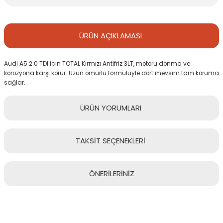
ÜRÜN
AÇIKLAMASI
Audi A5 2.0 TDI için TOTAL Kırmızı Antifriz 3LT, motoru donma ve
korozyona karşı korur. Uzun ömürlü formülüyle dört mevsim tam koruma
sağlar.
ÜRÜN
YORUMLARI
TAKSİT
SEÇENEKLERİ
Bu ürüne ilk yorumu siz yapın!
ÖNERİLERİNİZ
Yorum Yaz
Bu ürünün fiyat bilgisi, resim, ürün açıklamalarında ve diğer
konularda yetersiz gördüğünüz noktaları öneri formunu kullanarak
tarafımıza iletebilirsiniz.