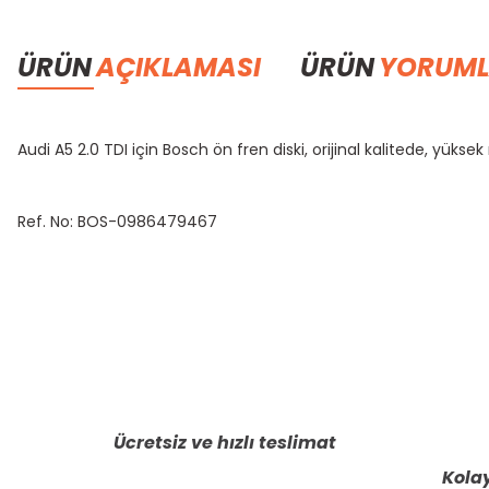
ÜRÜN
AÇIKLAMASI
ÜRÜN
YORUML
Audi A5 2.0 TDI için Bosch ön fren diski, orijinal kalitede, yükse
Ref. No: BOS-0986479467
Bu ürünün fiyat bilgisi, resim, ürün açıklamalarında ve diğer konula
Görüş ve önerileriniz için teşekkür ederiz.
Ürün resmi kalitesiz, bozuk veya görüntülenemiyor.
Ürün açıklamasında eksik bilgiler bulunuyor.
Ücretsiz ve hızlı teslimat
Ürün bilgilerinde hatalar bulunuyor.
Kolay
Ürün fiyatı diğer sitelerden daha pahalı.