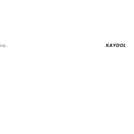
KAYDOL
Alışveriş
Mesafeli Satış Sözleşmesi
Gizlilik ve Güvenlik
rmu
İptal İade Koşullari
Kişisel Veriler Politikası