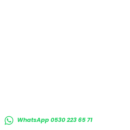
Bu ürüne benzer farklı alternatifler olmalı.
E-BÜLTENE KAYIT OLUN KAMPANYALARIMI
WhatsApp 0530 223 65 71