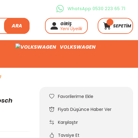
WhatsApp 0530 223 65 71
GİRİŞ
ARA
SEPETİM
Yeni Üyelik
VOLKSWAGEN
7
osch
Fiyatı Düşünce Haber Ver
Karşılaştır
Tavsiye Et