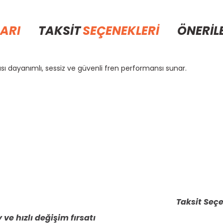
ARI
TAKSİT
SEÇENEKLERİ
ÖNERİL
k ısı dayanımlı, sessiz ve güvenli fren performansı sunar.
rda yetersiz gördüğünüz noktaları öneri formunu kullanarak tarafımıza il
Bu ürüne ilk yorumu siz yapın!
Yorum Yaz
Taksit Seçe
 ve hızlı değişim fırsatı