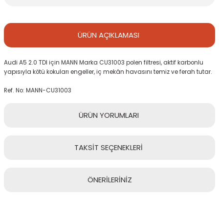
ÜRÜN
AÇIKLAMASI
Audi A5 2.0 TDI için MANN Marka CU31003 polen filtresi, aktif karbonlu
yapısıyla kötü kokuları engeller, iç mekân havasını temiz ve ferah tutar.
Ref. No: MANN-CU31003
ÜRÜN
YORUMLARI
TAKSİT
SEÇENEKLERİ
Bu ürüne ilk yorumu siz yapın!
ÖNERİLERİNİZ
Yorum Yaz
Bu ürünün fiyat bilgisi, resim, ürün açıklamalarında ve diğer
konularda yetersiz gördüğünüz noktaları öneri formunu kullanarak