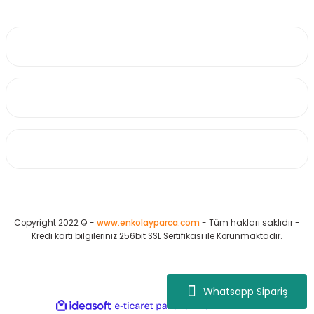
0530 223 65 71
Üyelik
Kurumsal
Alışveriş
Copyright 2022 © -
www.enkolayparca.com
- Tüm hakları saklıdır -
Kredi kartı bilgileriniz 256bit SSL Sertifikası ile Korunmaktadır.
Whatsapp Sipariş
ideasoft
ile
e-