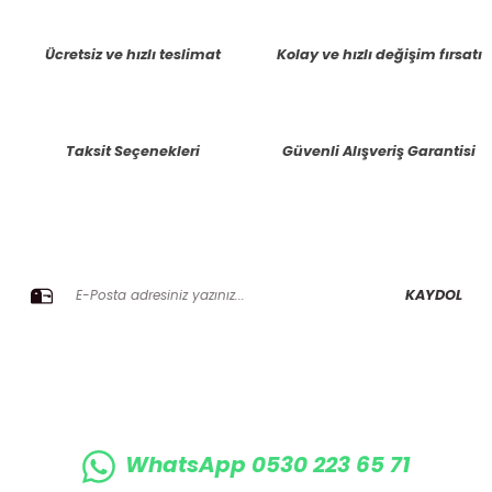
tarafımıza iletebilirsiniz.
Görüş ve önerileriniz için teşekkür ederiz.
Ücretsiz ve hızlı teslimat
Kolay ve hızlı değişim fırsatı
Ürün resmi kalitesiz, bozuk veya görüntülenemiyor.
Ürün açıklamasında eksik bilgiler bulunuyor.
Taksit Seçenekleri
Güvenli Alışveriş Garantisi
Ürün bilgilerinde hatalar bulunuyor.
Ürün fiyatı diğer sitelerden daha pahalı.
Bu ürüne benzer farklı alternatifler olmalı.
E-BÜLTENE KAYIT OLUN KAMPANYALARIMIZI KAÇIRMAYIN
KAYDOL
Gönder
WhatsApp 0530 223 65 71