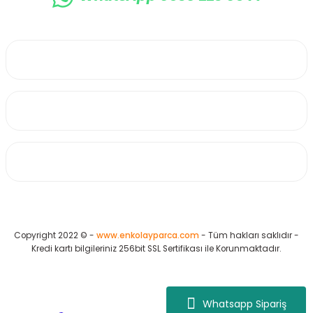
0530 223 65 71
Üyelik
Kurumsal
Alışveriş
Copyright 2022 © -
www.enkolayparca.com
- Tüm hakları saklıdır -
Kredi kartı bilgileriniz 256bit SSL Sertifikası ile Korunmaktadır.
Whatsapp Sipariş