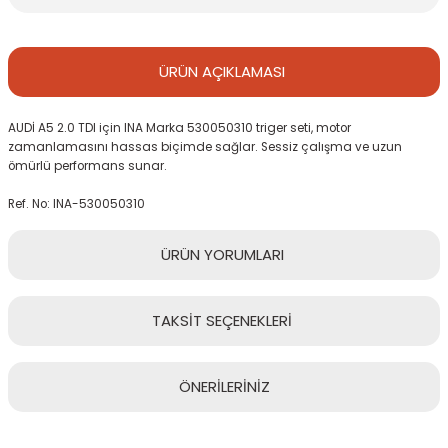
ÜRÜN
AÇIKLAMASI
AUDİ A5 2.0 TDI için INA Marka 530050310 triger seti, motor
zamanlamasını hassas biçimde sağlar. Sessiz çalışma ve uzun
ömürlü performans sunar.
Ref. No: INA-530050310
ÜRÜN
YORUMLARI
TAKSİT
SEÇENEKLERİ
Bu ürüne ilk yorumu siz yapın!
ÖNERİLERİNİZ
Yorum Yaz
Bu ürünün fiyat bilgisi, resim, ürün açıklamalarında ve diğer