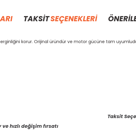
ARI
TAKSİT
SEÇENEKLERİ
ÖNERİL
l gerginliğini korur. Orijinal üründür ve motor gücüne tam uyumlud
rda yetersiz gördüğünüz noktaları öneri formunu kullanarak tarafımıza il
Bu ürüne ilk yorumu siz yapın!
Yorum Yaz
Taksit Seçe
 ve hızlı değişim fırsatı