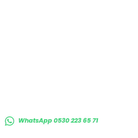
Bu ürüne benzer farklı alternatifler olmalı.
E-BÜLTENE KAYIT OLUN KAMPANYALARIMI
WhatsApp 0530 223 65 71
0530 223 65 71