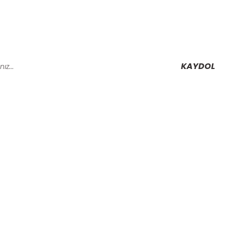
KAYDOL
Alışveriş
Mesafeli Satış Sözleşmesi
Gizlilik ve Güvenlik
rmu
İptal İade Koşullari
Kişisel Veriler Politikası