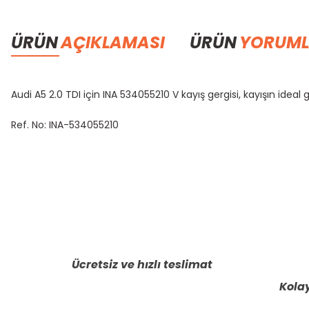
ÜRÜN
AÇIKLAMASI
ÜRÜN
YORUML
Audi A5 2.0 TDI için INA 534055210 V kayış gergisi, kayışın idea
Ref. No: INA-534055210
Bu ürünün fiyat bilgisi, resim, ürün açıklamalarında ve diğer konula
Görüş ve önerileriniz için teşekkür ederiz.
Ürün resmi kalitesiz, bozuk veya görüntülenemiyor.
Ürün açıklamasında eksik bilgiler bulunuyor.
Ücretsiz ve hızlı teslimat
Ürün bilgilerinde hatalar bulunuyor.
Kolay
Ürün fiyatı diğer sitelerden daha pahalı.