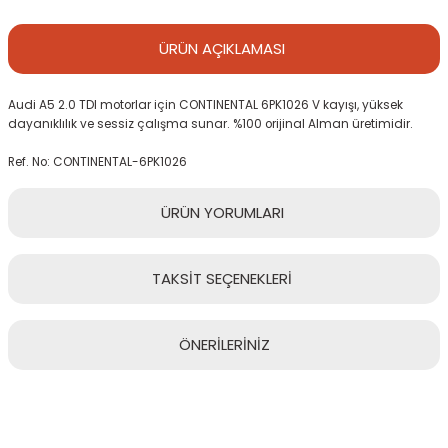
ÜRÜN
AÇIKLAMASI
Audi A5 2.0 TDI motorlar için CONTINENTAL 6PK1026 V kayışı, yüksek
dayanıklılık ve sessiz çalışma sunar. %100 orijinal Alman üretimidir.
Ref. No: CONTINENTAL-6PK1026
ÜRÜN
YORUMLARI
TAKSİT
SEÇENEKLERİ
Bu ürüne ilk yorumu siz yapın!
ÖNERİLERİNİZ
Yorum Yaz
Bu ürünün fiyat bilgisi, resim, ürün açıklamalarında ve diğer
konularda yetersiz gördüğünüz noktaları öneri formunu kullanarak
tarafımıza iletebilirsiniz.