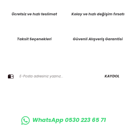
tarafımıza iletebilirsiniz.
Görüş ve önerileriniz için teşekkür ederiz.
Ücretsiz ve hızlı teslimat
Kolay ve hızlı değişim fırsatı
Ürün resmi kalitesiz, bozuk veya görüntülenemiyor.
Ürün açıklamasında eksik bilgiler bulunuyor.
Taksit Seçenekleri
Güvenli Alışveriş Garantisi
Ürün bilgilerinde hatalar bulunuyor.
Ürün fiyatı diğer sitelerden daha pahalı.
Bu ürüne benzer farklı alternatifler olmalı.
E-BÜLTENE KAYIT OLUN KAMPANYALARIMIZI KAÇIRMAYIN
KAYDOL
Gönder
WhatsApp 0530 223 65 71