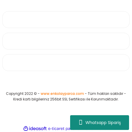
0530 223 65 71
Üyelik
Kurumsal
Alışveriş
Copyright 2022 © -
www.enkolayparca.com
- Tüm hakları saklıdır -
Kredi kartı bilgileriniz 256bit SSL Sertifikası ile Korunmaktadır.
Whatsapp Sipariş
ideasoft
ile
e-