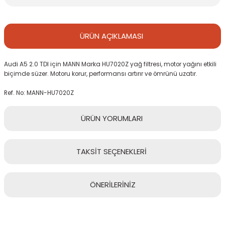
ÜRÜN
AÇIKLAMASI
Audi A5 2.0 TDI için MANN Marka HU7020Z yağ filtresi, motor yağını etkili
biçimde süzer. Motoru korur, performansı artırır ve ömrünü uzatır.
Ref. No: MANN-HU7020Z
ÜRÜN
YORUMLARI
TAKSİT
SEÇENEKLERİ
Bu ürüne ilk yorumu siz yapın!
ÖNERİLERİNİZ
Yorum Yaz
Bu ürünün fiyat bilgisi, resim, ürün açıklamalarında ve diğer
konularda yetersiz gördüğünüz noktaları öneri formunu kullanarak